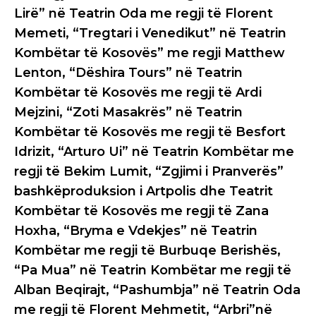
Lirë” në Teatrin Oda me regji të Florent
Memeti, “Tregtari i Venedikut” në Teatrin
Kombëtar të Kosovës” me regji Matthew
Lenton, “Dëshira Tours” në Teatrin
Kombëtar të Kosovës me regji të Ardi
Mejzini, “Zoti Masakrës” në Teatrin
Kombëtar të Kosovës me regji të Besfort
Idrizit, “Arturo Ui” në Teatrin Kombëtar me
regji të Bekim Lumit, “Zgjimi i Pranverës”
bashkëproduksion i Artpolis dhe Teatrit
Kombëtar të Kosovës me regji të Zana
Hoxha, “Bryma e Vdekjes” në Teatrin
Kombëtar me regji të Burbuqe Berishës,
“Pa Mua” në Teatrin Kombëtar me regji të
Alban Beqirajt, “Pashumbja” në Teatrin Oda
me regji të Florent Mehmetit, “Arbri”në