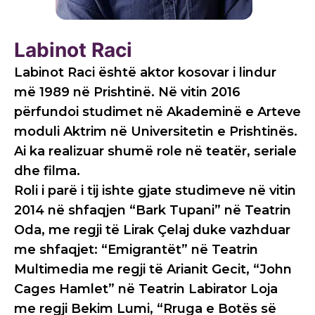
Labinot Raci
Labinot Raci është aktor kosovar i lindur
më 1989 në Prishtinë. Në vitin 2016
përfundoi studimet në Akademinë e Arteve
moduli Aktrim në Universitetin e Prishtinës.
Ai ka realizuar shumë role në teatër, seriale
dhe filma.
Roli i parë i tij ishte gjate studimeve në vitin
2014 në shfaqjen “Bark Tupani” në Teatrin
Oda, me regji të Lirak Çelaj duke vazhduar
me shfaqjet: “Emigrantët” në Teatrin
Multimedia me regji të Arianit Gecit, “John
Cages Hamlet” në Teatrin Labirator Loja
me regji Bekim Lumi, “Rruga e Botës së