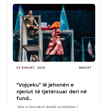
23 SHKURT, 2025
MEDIAT
“Vojçeku” lë jehonën e
njeriut të tjetërsuar deri në
fund…
Jeta e Vojçekut është poshtërim i