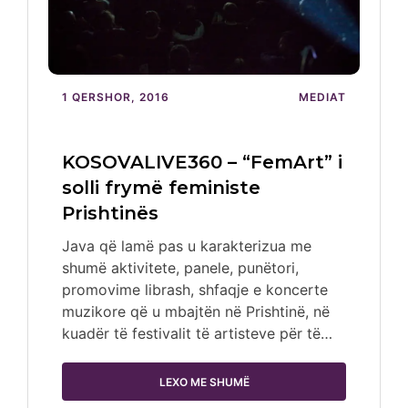
1 QERSHOR, 2016
MEDIAT
KOSOVALIVE360 – “FemArt” i
solli frymë feministe
Prishtinës
Java që lamë pas u karakterizua me
shumë aktivitete, panele, punëtori,
promovime librash, shfaqje e koncerte
muzikore që u mbajtën në Prishtinë, në
kuadër të festivalit të artisteve për të…
LEXO ME SHUMË