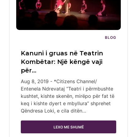
BLOG
Kanuni i gruas në Teatrin
Kombëtar: Një këngë vaji
për…
Aug 8, 2019 - *Citizens Channel/
Entenela Ndrevataj “Teatri i përmbushte
kushtet, kishte skenën, mirëpo për fat të
keq i kishte dyert e mbyllura” shprehet
Qëndresa Loki, e cila ditën…
LEXO ME SHUMË