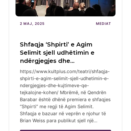
2 MAJ, 2025
MEDIAT
Shfaqja ‘Shpirti’ e Agim
Selimit sjell udhëtimin e
ndërgjegjes dhe…
https://www.kultplus.com/teatri/shfaqja-
shpirti-e-agim-selimit-sjell-udhetimin-e-
ndergjegjes-dhe-kujtimeve-qe-
tejkalojne-kohen/ Mbrëmë, në Qendrën
Barabar është dhënë premiera e shfaqjes
“Shpirti” me regji të Agim Selimit.
Shfaqja e bazuar në veprën e njohur të
Brian Weiss para publikut sjell një…