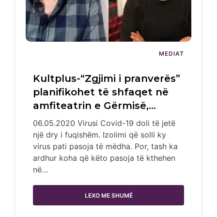
MEDIAT
Kultplus-“Zgjimi i pranverës”
planifikohet të shfaqet në
amfiteatrin e Gërmisë,…
06.05.2020 Virusi Covid-19 doli të jetë
një dry i fuqishëm. Izolimi që solli ky
virus pati pasoja të mëdha. Por, tash ka
ardhur koha që këto pasoja të kthehen
në…
LEXO ME SHUMË