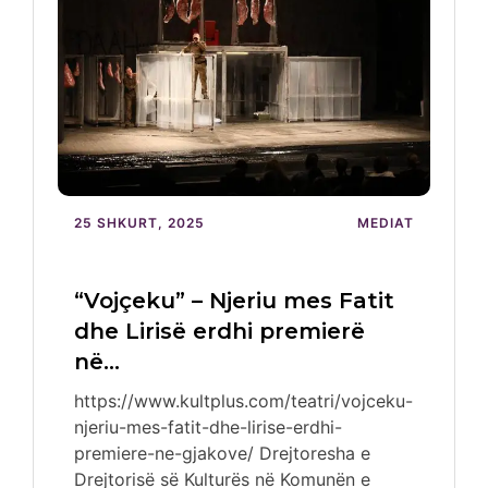
25 SHKURT, 2025
MEDIAT
“Vojçeku” – Njeriu mes Fatit
dhe Lirisë erdhi premierë
në…
https://www.kultplus.com/teatri/vojceku-
njeriu-mes-fatit-dhe-lirise-erdhi-
premiere-ne-gjakove/ Drejtoresha e
Drejtorisë së Kulturës në Komunën e