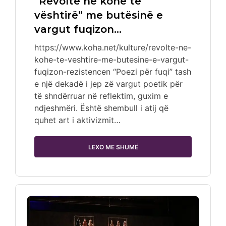
“Revoltë në kohë të
vështirë” me butësinë e
vargut fuqizon…
https://www.koha.net/kulture/revolte-ne-
kohe-te-veshtire-me-butesine-e-vargut-
fuqizon-rezistencen “Poezi për fuqi” tash
e një dekadë i jep zë vargut poetik për
të shndërruar në reflektim, guxim e
ndjeshmëri. Është shembull i atij që
quhet art i aktivizmit…
LEXO ME SHUMË