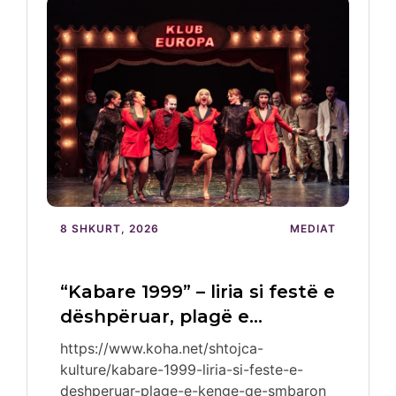
8 SHKURT, 2026
MEDIAT
“Kabare 1999” – liria si festë e
dëshpëruar, plagë e…
https://www.koha.net/shtojca-
kulture/kabare-1999-liria-si-feste-e-
deshperuar-plage-e-kenge-qe-smbaron