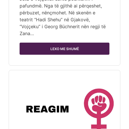
pafundmë. Nga të gjithë ai përqeshet,
përbuzet, nënçmohet. Në skenën e
teatrit “Hadi Shehu” në Gjakovë,
“Vojçeku” i Georg Büchnerit nën regji të
Zana…
LEXO ME SHUMË