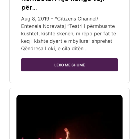
për…
Aug 8, 2019 - *Citizens Channel/
Entenela Ndrevataj “Teatri i përmbushte
kushtet, kishte skenën, mirëpo për fat të
keq i kishte dyert e mbyllura” shprehet
Qëndresa Loki, e cila ditën…
LEXO ME SHUMË