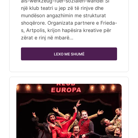
als-werkzeug-fuer-sozialen-wandel Si
një klub teatri u jep zë të rinjve dhe
mundëson angazhimin me strukturat
shoqërore. Organizata partnere e Frieda-
s, Artpolis, krijon hapësira kreative për
zërat e rinj në mbarë…
LEXO ME SHUMË