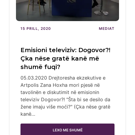
15 PRILL, 2020
MEDIAT
Emisioni televiziv: Dogovor?!
Çka nëse gratë kanë më
shumë fuqi?
05.03.2020 Drejtoresha ekzekutive e
Artpolis Zana Hoxha mori pjesë në
tavolinën e diskutimit në emisionin
televiziv Dogovor?! "Šta bi se desilo da
žene imaju više moći?" (Çka nëse gratë
kanë…
LEXO ME SHUMË