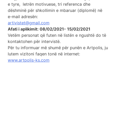
e tyre, letrën motivuese, tri referenca dhe
dëshminë për shkollimin e mbaruar (diplomë) në
e-mail adresën:
artivistet@gmail.com
Afati i aplikimit: 08/02/2021- 15/02/2021
Vetëm personat që futen në listën e ngushtë do të
kontaktohen për intervistë.
Për tu informuar më shumë për punën e Artpolis, ju
lutem vizitoni faqen tonë në internet:
www.artpolis-ks.com