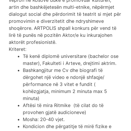
vepron në Kosovë duke e promovuar kulturën,
artin dhe bashkëjetesën multi-etnike, nëpërmjet
dialogut social dhe përdorimit të teatrit si mjet për
promovimin e diverzitetit dhe ndryshimeve
shoqërore. ARTPOLIS shpall konkurs për vend të
lirë të punës në pozitën Aktor/e ku inkurajohen
aktorët profesionistë.
Kriteret:
Të kenë diplomë universitare (bachelor ose
master), Fakulteti i Arteve, drejtimi aktrim.
Bashkangjitur me Cv dhe biografi të
dërgohet një video e ndonjë shfaqje/
përformance në 3 vitet e fundit (
kohëzgjatja, minimum 2 minuta max 5
minuta)
Aftësi të mira Ritmike (të cilat do të
provohen gjatë audicioneve)
Mosha: 20-40 vjet.
Kondicion dhe përgatitje të mirë fizike e