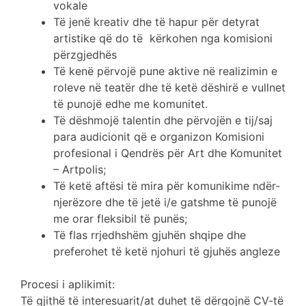
vokale
Të jenë kreativ dhe të hapur për detyrat
artistike që do të kërkohen nga komisioni
përzgjedhës
Të kenë përvojë pune aktive në realizimin e
roleve në teatër dhe të ketë dëshirë e vullnet
të punojë edhe me komunitet.
Të dëshmojë talentin dhe përvojën e tij/saj
para audicionit që e organizon Komisioni
profesional i Qendrës për Art dhe Komunitet
– Artpolis;
Të ketë aftësi të mira për komunikime ndër-
njerëzore dhe të jetë i/e gatshme të punojë
me orar fleksibil të punës;
Të flas rrjedhshëm gjuhën shqipe dhe
preferohet të ketë njohuri të gjuhës angleze
Procesi i aplikimit:
Të gjithë të interesuarit/at duhet të dërgojnë CV-të