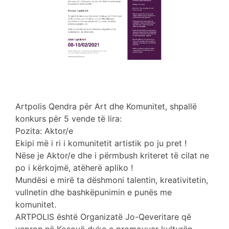
Artpolis Qendra për Art dhe Komunitet, shpallë
konkurs për 5 vende të lira:
Pozita: Aktor/e
Ekipi më i ri i komunitetit artistik po ju pret !
Nëse je Aktor/e dhe i përmbush kriteret të cilat ne
po i kërkojmë, atëherë apliko !
Mundësi e mirë ta dëshmoni talentin, kreativitetin,
vullnetin dhe bashkëpunimin e punës me
komunitet.
ARTPOLIS është Organizatë Jo-Qeveritare që