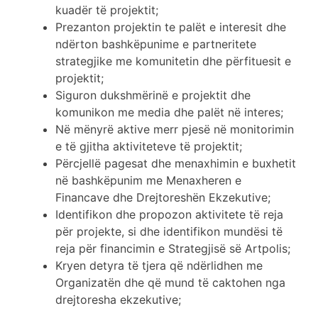
kuadër të projektit;
Prezanton projektin te palët e interesit dhe
ndërton bashkëpunime e partneritete
strategjike me komunitetin dhe përfituesit e
projektit;
Siguron dukshmërinë e projektit dhe
komunikon me media dhe palët në interes;
Në mënyrë aktive merr pjesë në monitorimin
e të gjitha aktiviteteve të projektit;
Përcjellë pagesat dhe menaxhimin e buxhetit
në bashkëpunim me Menaxheren e
Financave dhe Drejtoreshën Ekzekutive;
Identifikon dhe propozon aktivitete të reja
për projekte, si dhe identifikon mundësi të
reja për financimin e Strategjisë së Artpolis;
Kryen detyra të tjera që ndërlidhen me
Organizatën dhe që mund të caktohen nga
drejtoresha ekzekutive;