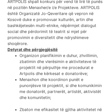
ARTPOLIS shpall konkurs për vend të lirë të punës
në pozitën Menaxher/e i/e Projekteve. ARTPOLIS
është Organizatë Jo-Qeveritare që vepron në
Kosovë duke e promovuar kulturën, artin dhe
bashkëjetesën multi-etnike, nëpërmjet dialogut
social dhe përdorimit të teatrit si mjet për
promovimin e diversitetit dhe ndryshimeve
shoqërore.
Detyrat dhe përgjegjësitë
Organizon planifikimin e duhur, zhvillimin,
zbatimin dhe vlerësimin e aktiviteteve të
projektit në përputhje me procedurat e
Artpolis dhe kërkesat e donatorëve;
Menaxhon dhe koordinon punët e
punonjësve të projektit, si dhe komunikimin
me donatorët, partnerët, artistët, aktivistët
dhe komunitetin;
Zbaton me efikasitet të gjitha aktivitetet në