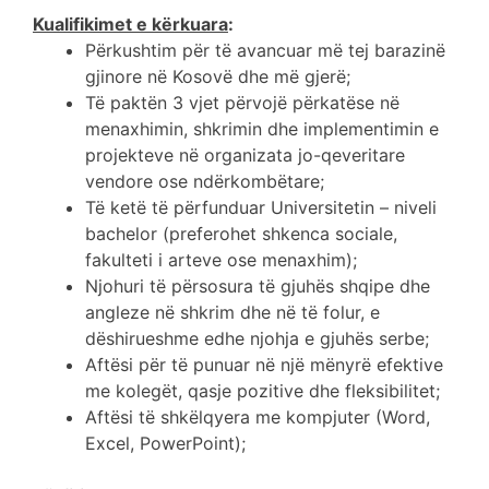
Kualifikimet e kërkuara
:
Përkushtim për të avancuar më tej barazinë
gjinore në Kosovë dhe më gjerë;
Të paktën 3 vjet përvojë përkatëse në
menaxhimin, shkrimin dhe implementimin e
projekteve në organizata jo-qeveritare
vendore ose ndërkombëtare;
Të ketë të përfunduar Universitetin – niveli
bachelor (preferohet shkenca sociale,
fakulteti i arteve ose menaxhim);
Njohuri të përsosura të gjuhës shqipe dhe
angleze në shkrim dhe në të folur, e
dëshirueshme edhe njohja e gjuhës serbe;
Aftësi për të punuar në një mënyrë efektive
me kolegët, qasje pozitive dhe fleksibilitet;
Aftësi të shkëlqyera me kompjuter (Word,
Excel, PowerPoint);