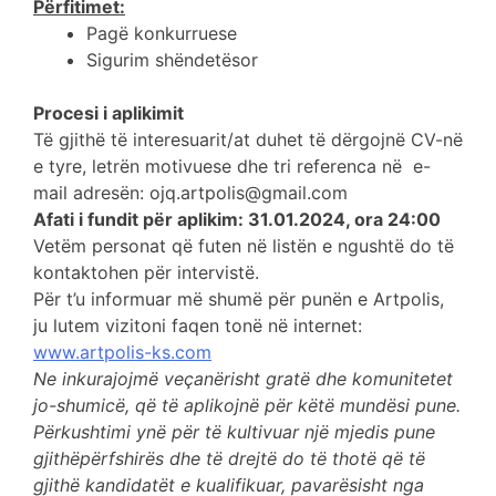
Përfitimet:
Pagë konkurruese
Sigurim shëndetësor
Procesi i aplikimit
Të gjithë të interesuarit/at duhet të dërgojnë CV-në
e tyre, letrën motivuese dhe tri referenca në e-
mail adresën: ojq.artpolis@gmail.com
Afati i fundit për aplikim: 31.01.2024, ora 24:00
Vetëm personat që futen në listën e ngushtë do të
kontaktohen për intervistë.
Për t’u informuar më shumë për punën e Artpolis,
ju lutem vizitoni faqen tonë në internet:
www.artpolis-ks.com
Ne inkurajojmë veçanërisht gratë dhe komunitetet
jo-shumicë, që të aplikojnë për këtë mundësi pune.
Përkushtimi ynë për të kultivuar një mjedis pune
gjithëpërfshirës dhe të drejtë do të thotë që të
gjithë kandidatët e kualifikuar, pavarësisht nga