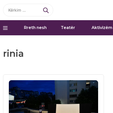
Kërko
për:
Rreth nesh
Teatër
Aktivizëm
rinia