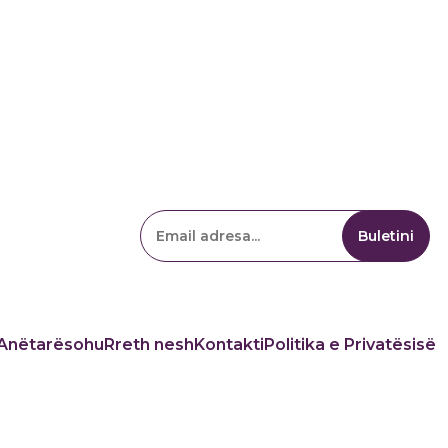
Anëtarësohu
Rreth nesh
Kontakti
Politika e Privatësisë