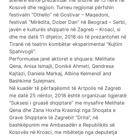
atëherë është prezantuar më shumë së 15 herë në
Kosovë dhe regjion. Turneu regjional përfshin
festivalin “Othello” në Gostivar – Maqedoni,
festivali “Mirëdita, Dober Dan” në Beograd – Serbi,
javën e kulturës shqipatre në Zagreb – Kroaci, si
dhe me datë 11 dhjetor, 2018 do të prezantohet në
Tiranë në teatrin kombëtar eksperimental “Kujtim
Spahivogli”.
Performuese janë aktoret e shquara: Melihate
Qena, Anisa Ismajli, Donikë Ahmeti, Qendresa
Kajtazi, Daniela Markaj, Albina Kelmendi and
Bashkime Sulejmani.
Në kuadër të përfaqësimit të Artpolis në Zagreb
me datë 25 nëntor, 2018 është organizuar ligjeratë
“Suksesi i gruasë shqiptare” me mysafire Melihate
Qena dhe Zana Hoxha Krasniqi nga Shoqata e
Grave Shqiptare të Zagrebit “Drita”, në
bashkëpunim me Ambasadën e Republikës së
Kosovës në Kroaci, me mbëtetje nga deputetja