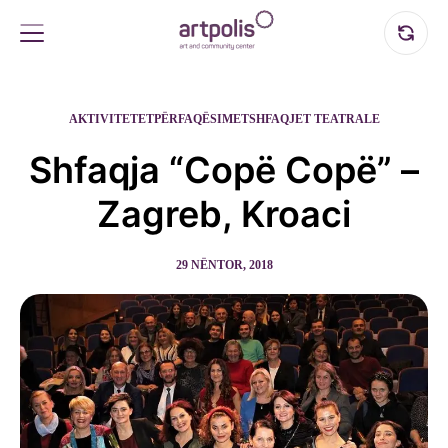
AKTIVITETET
PËRFAQËSIMET
SHFAQJET TEATRALE
Shfaqja “Copë Copë” –
Zagreb, Kroaci
29 NËNTOR, 2018