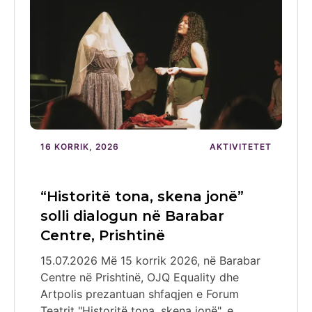
16 KORRIK, 2026
AKTIVITETET
“Historitë tona, skena jonë”
solli dialogun në Barabar
Centre, Prishtinë
15.07.2026 Më 15 korrik 2026, në Barabar
Centre në Prishtinë, OJQ Equality dhe
Artpolis prezantuan shfaqjen e Forum
Teatrit "Historitë tona, skena jonë", e