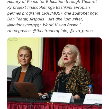
History of Peace for Education through Theatre”.
Ky projekt financohet nga Bashkimi Evropian
përmes programit ERASMUS+ dhe zbatohet nga:
Dah Teatar, Artpolis – Art dhe Komunitet,
@actionsynergygr, World Vision Bosna i
Hercegovina, @theatroaeroploio, @nvo_prona.