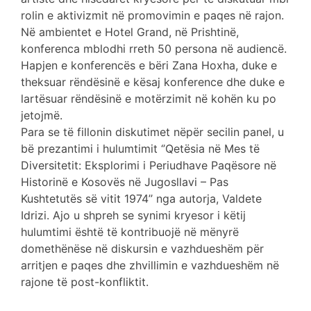
rolin e aktivizmit në promovimin e paqes në rajon.
Në ambientet e Hotel Grand, në Prishtinë,
konferenca mblodhi rreth 50 persona në audiencë.
Hapjen e konferencës e bëri Zana Hoxha, duke e
theksuar rëndësinë e kësaj konference dhe duke e
lartësuar rëndësinë e motërzimit në kohën ku po
jetojmë.
Para se të fillonin diskutimet nëpër secilin panel, u
bë prezantimi i hulumtimit ‘’Qetësia në Mes të
Diversitetit: Eksplorimi i Periudhave Paqësore në
Historinë e Kosovës në Jugosllavi – Pas
Kushtetutës së vitit 1974’’ nga autorja, Valdete
Idrizi. Ajo u shpreh se synimi kryesor i këtij
hulumtimi është të kontribuojë në mënyrë
domethënëse në diskursin e vazhdueshëm për
arritjen e paqes dhe zhvillimin e vazhdueshëm në
rajone të post-konfliktit.