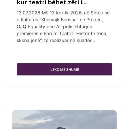
kur teatri bëhet zëri i…
13.07.2026 Më 13 korrik 2026, në Shtëpinë
e Kulturës "Xhemajli Berisha" në Prizren,
OJQ Equality dhe Artpolis shfaqën
premierën e Forum Teatrit "Historitë tona,
skena jonë", të realizuar në kuadër…
LEXO ME SHUMË