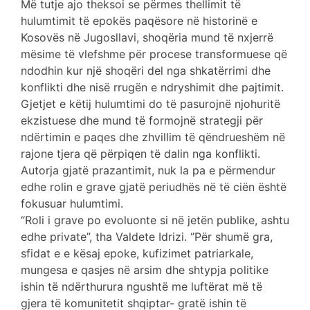
Më tutje ajo theksoi se përmes thellimit të
hulumtimit të epokës paqësore në historinë e
Kosovës në Jugosllavi, shoqëria mund të nxjerrë
mësime të vlefshme për procese transformuese që
ndodhin kur një shoqëri del nga shkatërrimi dhe
konflikti dhe nisë rrugën e ndryshimit dhe pajtimit.
Gjetjet e këtij hulumtimi do të pasurojnë njohuritë
ekzistuese dhe mund të formojnë strategji për
ndërtimin e paqes dhe zhvillim të qëndrueshëm në
rajone tjera që përpiqen të dalin nga konflikti.
Autorja gjatë prazantimit, nuk la pa e përmendur
edhe rolin e grave gjatë periudhës në të ciën është
fokusuar hulumtimi.
“Roli i grave po evoluonte si në jetën publike, ashtu
edhe private”, tha Valdete Idrizi. ‘’Për shumë gra,
sfidat e e kësaj epoke, kufizimet patriarkale,
mungesa e qasjes në arsim dhe shtypja politike
ishin të ndërthurura ngushtë me luftërat më të
gjera të komunitetit shqiptar- gratë ishin të