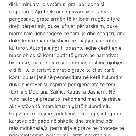
diskriminuara jo vetëm si gra, por edhe si
shqiptare’’. Ajo theksoi se pavarësisht këtyre
pengesave, gratë arritën të krijonin rrugët e tyre
drejt përparimit, duke luftuar për arsimim, duke
marrë role udhëheqëse në familje dhe shoqëri, dhe
duke kontribuar ndjeshëm në ruajtjen e identiteti
kulturor. Autorja e ngriti poashtu edhe çështjen e
mosnjohjes së kontributit të grave në narrativat
historike, duke e parë si të domosdoshme njohjen
e tillë, ku pikërisht emrat e grave të cilat kanë
kontribuuar janë të përmendura në këtë hulumtim
duke shërbyer si inspirim për gjenerata të tëra.
(Exhlale Dobruna Salihu, Kaqusha Jashari). Në
fund, autorja prezantoi rekomandimet e të rinjve,
aktivistëve të intervistuara gjatë hulumtimit.
Fuqizimi i mëtejmë i edukimit për paqe, integrimi i
kurseve për paqe në shkolla dhe trajnime për
mësimdhënëse/s, përfshirja e grave në procese të
ndërmjetësimit, përdorimi i artit, përkrahja e