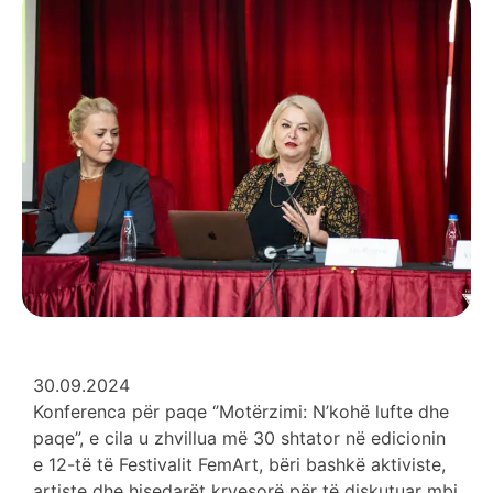
30.09.2024
Konferenca për paqe ‘’Motërzimi: N’kohë lufte dhe
paqe”, e cila u zhvillua më 30 shtator në edicionin
e 12-të të Festivalit FemArt, bëri bashkë aktiviste,
artiste dhe hisedarët kryesorë për të diskutuar mbi