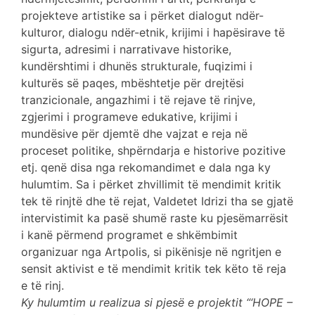
projekteve artistike sa i përket dialogut ndër-
kulturor, dialogu ndër-etnik, krijimi i hapësirave të
sigurta, adresimi i narrativave historike,
kundërshtimi i dhunës strukturale, fuqizimi i
kulturës së paqes, mbështetje për drejtësi
tranzicionale, angazhimi i të rejave të rinjve,
zgjerimi i programeve edukative, krijimi i
mundësive për djemtë dhe vajzat e reja në
proceset politike, shpërndarja e historive pozitive
etj. qenë disa nga rekomandimet e dala nga ky
hulumtim. Sa i përket zhvillimit të mendimit kritik
tek të rinjtë dhe të rejat, Valdetet Idrizi tha se gjatë
intervistimit ka pasë shumë raste ku pjesëmarrësit
i kanë përmend programet e shkëmbimit
organizuar nga Artpolis, si pikënisje në ngritjen e
sensit aktivist e të mendimit kritik tek këto të reja
e të rinj.
Ky hulumtim u realizua si pjesë e projektit “‘HOPE –