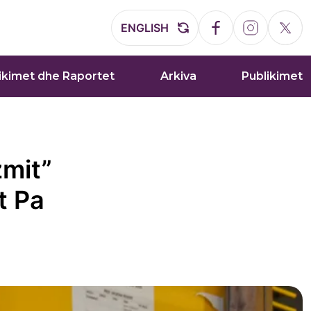
ENGLISH
ikimet dhe Raportet
Arkiva
Publikimet
zmit”
t Pa