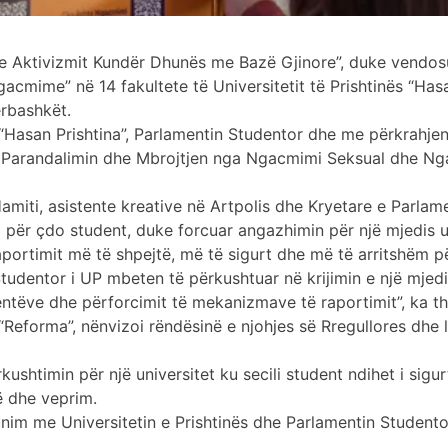
 e Aktivizmit Kundër Dhunës me Bazë Gjinore”, duke vendosu
mime” në 14 fakultete të Universitetit të Prishtinës “Hasan
ërbashkët.
“Hasan Prishtina”, Parlamentin Studentor dhe me përkrahjen 
ër Parandalimin dhe Mbrojtjen nga Ngacmimi Seksual dhe N
iti, asistente kreative në Artpolis dhe Kryetare e Parlame
 për çdo student, duke forcuar angazhimin për një mjedis u
aportimit më të shpejtë, më të sigurt dhe më të arritshëm pë
udentor i UP mbeten të përkushtuar në krijimin e një mjedisi
ntëve dhe përforcimit të mekanizmave të raportimit”, ka th
“Reforma”, nënvizoi rëndësinë e njohjes së Rregullores dhe 
ushtimin për një universitet ku secili student ndihet i sigur
ë dhe veprim.
punim me Universitetin e Prishtinës dhe Parlamentin Studen