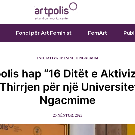
Fondi për Art Feminist
FemArt
Publ
INICIATIVAT
MËSIM JO NGACMIM
olis hap “16 Ditët e Aktivi
Thirrjen për një Universite
Ngacmime
25 NËNTOR, 2025