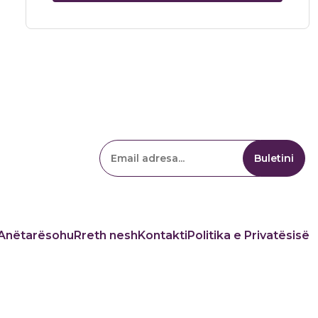
Anëtarësohu
Rreth nesh
Kontakti
Politika e Privatësisë