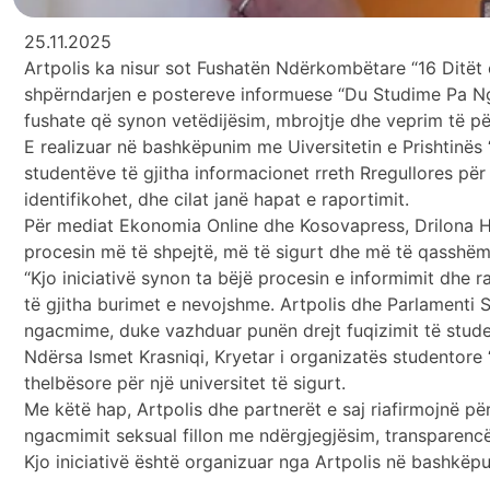
25.11.2025
Artpolis ka nisur sot Fushatën Ndërkombëtare “16 Ditët
shpërndarjen e postereve informuese “Du Studime Pa Ngac
fushate që synon vetëdijësim, mbrojtje dhe veprim të p
E realizuar në bashkëpunim me Uiversitetin e Prishtinës 
studentëve të gjitha informacionet rreth Rregullores p
identifikohet, dhe cilat janë hapat e raportimit.
Për mediat Ekonomia Online dhe Kosovapress, Drilona Ham
procesin më të shpejtë, më të sigurt dhe më të qasshëm
“Kjo iniciativë synon ta bëjë procesin e informimit dhe r
të gjitha burimet e nevojshme. Artpolis dhe Parlamenti St
ngacmime, duke vazhduar punën drejt fuqizimit të stude
Ndërsa Ismet Krasniqi, Kryetar i organizatës studentore 
thelbësore për një universitet të sigurt.
Me këtë hap, Artpolis dhe partnerët e saj riafirmojnë përk
ngacmimit seksual fillon me ndërgjegjësim, transparenc
Kjo iniciativë është organizuar nga Artpolis në bashkë