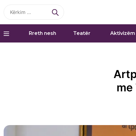
Kërko
për:
Rreth nesh
Teatër
Aktivizëm
Artp
me 