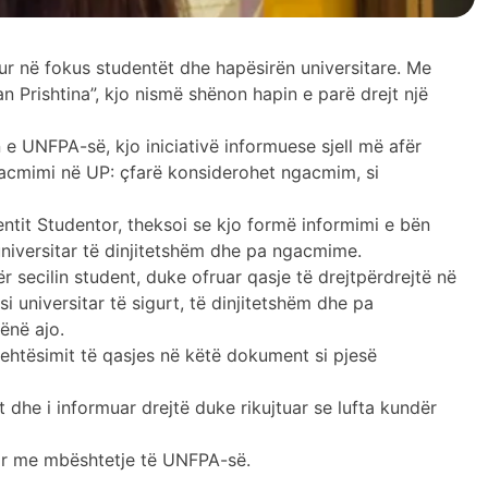
r në fokus studentët dhe hapësirën universitare. Me
 Prishtina”, kjo nismë shënon hapin e parë drejt një
e UNFPA-së, kjo iniciativë informuese sjell më afër
gacmimi në UP: çfarë konsiderohet ngacmim, si
ntit Studentor, theksoi se kjo formë informimi e bën
niversitar të dinjitetshëm dhe pa ngacmime.
r secilin student, duke ofruar qasje të drejtpërdrejtë në
 universitar të sigurt, të dinjitetshëm dhe pa
ënë ajo.
lehtësimit të qasjes në këtë dokument si pjesë
t dhe i informuar drejtë duke rikujtuar se lufta kundër
tor me mbështetje të UNFPA-së.