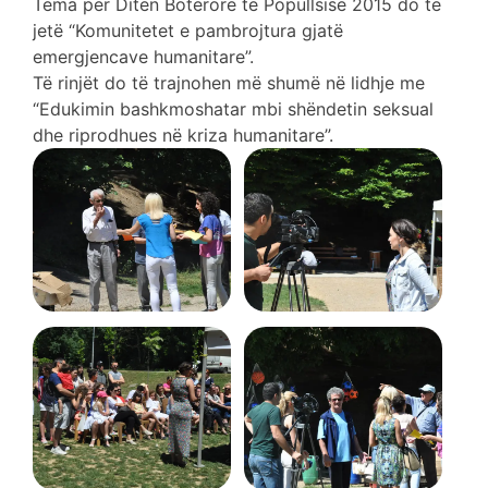
Tema për Ditën Botërore të Popullsisë 2015 do të
jetë “Komunitetet e pambrojtura gjatë
emergjencave humanitare”.
Të rinjët do të trajnohen më shumë në lidhje me
“Edukimin bashkmoshatar mbi shëndetin seksual
dhe riprodhues në kriza humanitare”.