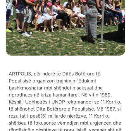
ARTPOLIS, për nderë të Ditës Botërore të
Popullsisë organizon trajnimin “Edukimi
bashkmoshatar mbi shëndetin seksual dhe
riprodhues në kriza humanitare”. Në vitin 1989,
Këshilli Udhheqës i UNDP rekomandoi se 11 Korriku
të shënohet Dita Botërore e Popullsisë. Më 1987, si
rezultat i pesë(5) miliardë njerëzve, 11 Korriku
shërbeu të fokusonte vëmndjen mbi urgjencën dhe
rëndësinë e çështjeve të popullsisë, veçanërisht në