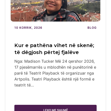
10 KORRIK, 2026
BLOG
Kur e pathëna vihet në skenë;
të dëgjosh përtej fjalëve
Nga: Madison Tucker Më 24 qershor 2026,
17 pjesëmarrës u mblodhën në punëtorinë e
parë të Teatrit Playback të organizuar nga
Artpolis. Teatri Playback është një formë e
teatrit të…
LEXO ME SHUMË