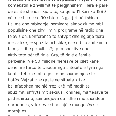
kontekstin e zhvillimit të përgjithshëm. Hera e parë
që është shënuar kjo ditë, ka qenë 11 Korriku 1990
në më shumë se 90 shtete. Ngjarjet përfshinin
fjalime dhe mbledhje; seminare, simpoziume mbi
popullsinë dhe zhvillimin; programe në radio dhe
televizion; konferenca të shtypit dhe ngjarje tjera
mediatike; ekspozita artistike; ese mbi planifikimin
familjar dhe popullsinë; gara sportive dhe
aktivitete për të rinjë. Gra, të rinjë e fëmijë
përbëjnë ¾ e 50 milionë njerëzve të cilët kanë
qenë me forcë të dëbuar nga shtëpitë e tyre nga
konfliktet dhe fatkeqësitë në shumë pjesë të
botës. Vajzat dhe gratë në situata krize
ballafaqohen me një rrezik të më madh të
abuzimit, shfrytzimit seksual, dhunës, martesave të
padëshiruara, sëmundjeve që lidhen me shëndetin
riprodhues, vdekjeve si pasojë e mungesës së
mbrojtjes.