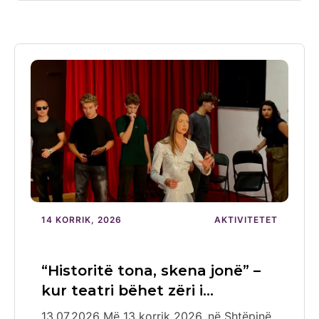
14 KORRIK, 2026
AKTIVITETET
“Historitë tona, skena jonë” –
kur teatri bëhet zëri i…
13.07.2026 Më 13 korrik 2026, në Shtëpinë