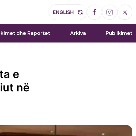
ENGLISH
ikimet dhe Raportet
Arkiva
Publikimet
ta e
iut në