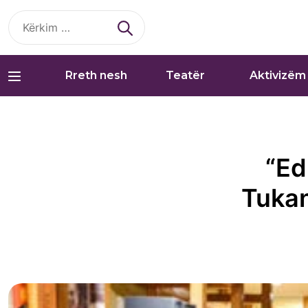
Kërko
për:
Rreth nesh
Teatër
Aktivizëm
“Ed
Tukan