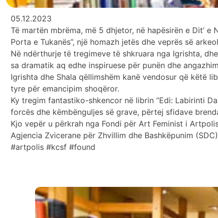
05.12.2023
Të martën mbrëma, më 5 dhjetor, në hapësirën e Dit’ e Na
Porta e Tukanës”, një homazh jetës dhe veprës së arkeo
Në ndërthurje të tregimeve të shkruara nga Igrishta, dhe 
sa dramatik aq edhe inspiruese për punën dhe angazhimin
Igrishta dhe Shala qëllimshëm kanë vendosur që këtë lib
tyre për emancipim shoqëror.
Ky tregim fantastiko-shkencor në librin “Edi: Labirinti D
forcës dhe këmbënguljes së grave, përtej sfidave brenda 
Kjo vepër u përkrah nga Fondi për Art Feminist i Artpol
Agjencia Zvicerane për Zhvillim dhe Bashkëpunim (SDC)
#artpolis #kcsf #found