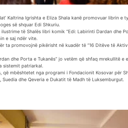
t’ Kaltrina Igrishta e Eliza Shala kanë promovuar librin e t
loges së shquar Edi Shkuriu.
ilustrime të Shalës libri komik “Edi: Labirinti Dardan dhe P
 e saj ndër vite.
ër ta promovojnë pikërisht në kuadër të “16 Ditëve të Aktiv
ardan dhe Porta e Tukanës” jo vetëm që shfaq mrekullitë e eks
sistemit patriarkal.
is, që mbështetet nga programi i Fondacionit Kosovar për S
, Suedia dhe Qeveria e Dukatit të Madh të Luksemburgut.