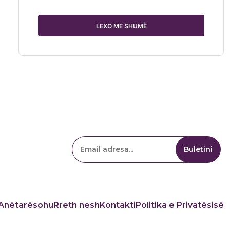
LEXO ME SHUMË
Anëtarësohu
Rreth nesh
Kontakti
Politika e Privatësisë