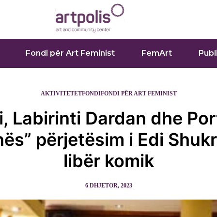
Fondi për Art Feminist
FemArt
Publ
AKTIVITETET
FONDI
FONDI PËR ART FEMINIST
i, Labirinti Dardan dhe Por
ës” përjetësim i Edi Shukr
libër komik
6 DHJETOR, 2023