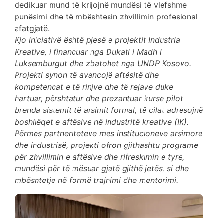
dedikuar mund të krijojnë mundësi të vlefshme
punësimi dhe të mbështesin zhvillimin profesional
afatgjatë.
Kjo iniciativë është pjesë e projektit Industria
Kreative, i financuar nga Dukati i Madh i
Luksemburgut dhe zbatohet nga UNDP Kosovo.
Projekti synon të avancojë aftësitë dhe
kompetencat e të rinjve dhe të rejave duke
hartuar, përshtatur dhe prezantuar kurse pilot
brenda sistemit të arsimit formal, të cilat adresojnë
boshllëqet e aftësive në industritë kreative (IK).
Përmes partneriteteve mes institucioneve arsimore
dhe industrisë, projekti ofron gjithashtu programe
për zhvillimin e aftësive dhe rifreskimin e tyre,
mundësi për të mësuar gjatë gjithë jetës, si dhe
mbështetje në formë trajnimi dhe mentorimi.