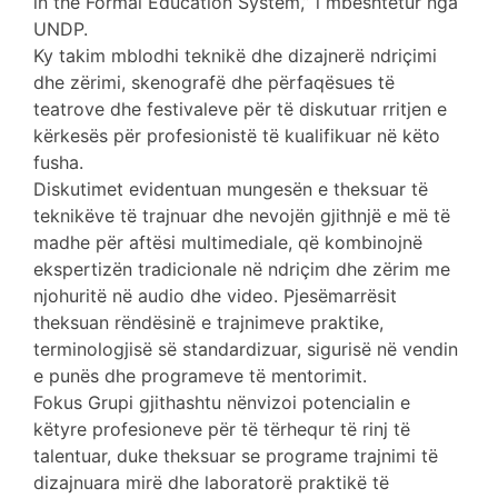
in the Formal Education System,” i mbështetur nga
UNDP.
Ky takim mblodhi teknikë dhe dizajnerë ndriçimi
dhe zërimi, skenografë dhe përfaqësues të
teatrove dhe festivaleve për të diskutuar rritjen e
kërkesës për profesionistë të kualifikuar në këto
fusha.
Diskutimet evidentuan mungesën e theksuar të
teknikëve të trajnuar dhe nevojën gjithnjë e më të
madhe për aftësi multimediale, që kombinojnë
ekspertizën tradicionale në ndriçim dhe zërim me
njohuritë në audio dhe video. Pjesëmarrësit
theksuan rëndësinë e trajnimeve praktike,
terminologjisë së standardizuar, sigurisë në vendin
e punës dhe programeve të mentorimit.
Fokus Grupi gjithashtu nënvizoi potencialin e
këtyre profesioneve për të tërhequr të rinj të
talentuar, duke theksuar se programe trajnimi të
dizajnuara mirë dhe laboratorë praktikë të