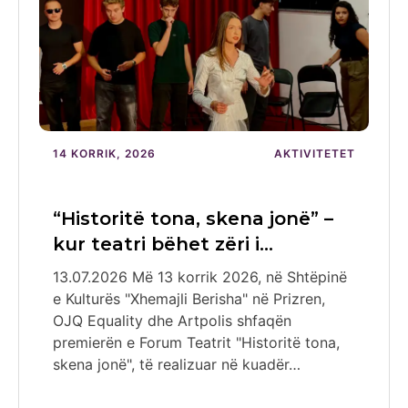
14 KORRIK, 2026
AKTIVITETET
“Historitë tona, skena jonë” –
kur teatri bëhet zëri i…
13.07.2026 Më 13 korrik 2026, në Shtëpinë
e Kulturës "Xhemajli Berisha" në Prizren,
OJQ Equality dhe Artpolis shfaqën
premierën e Forum Teatrit "Historitë tona,
skena jonë", të realizuar në kuadër…