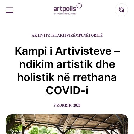
AKTIVITETET
AKTIVIZËM
PUNËTORITË
Kampi i Artivisteve –
ndikim artistik dhe
holistik në rrethana
COVID-i
3 KORRIK, 2020