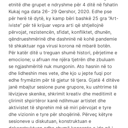
etnitë dhe grupet e ndryshme për 4 ditë në fshatin
Kukaj nga data 26- 29 Qershor, 2020. Edhe pse
për herë të dytë, ky kamp bëri bashkë 25 gra “Art-
iviste” për të krijuar vepra arti që shtjellojnë
përvojat, rezistencën, sfidat, konfliktet, dhunën,
qëndrueshmërinë dhe dashninë në kohë pandemie
të shkaktuar nga virusi korona në mbarë botën.
Për katër ditë u treguan shumë histori, përjetime e
emocione; u afruan me njëra tjetrën dhe zbuluam
se ngjashmëritë nuk mungonin. Ato hasnin në to
dhe lidheshin mes vete, dhe kjo u jepte fuqi por
edhe frymëzim për të gjetur të tjera. Gjatë 4 ditëve
janë mbajtur sesione pune grupore, ku ushtrime të
lëvizjeve skenike, shkrimit kreativ dhe meditimit e
çlirimit shpirtëror kanë ndihmuar artistet dhe
aktivistet të shprehin më së miri përvojat e tyre
dhe vizionin e tyre për shoqërinë. Përveç këtyre
sesioneve u diskutuan, konstruktuan e