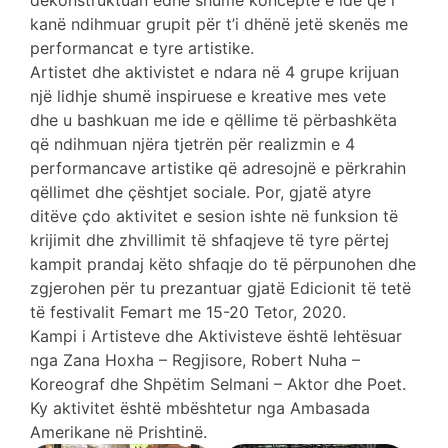
dekonstruktuan edhe shumë koncepte e ide që i
kanë ndihmuar grupit për t’i dhënë jetë skenës me
performancat e tyre artistike.
Artistet dhe aktivistet e ndara në 4 grupe krijuan
një lidhje shumë inspiruese e kreative mes vete
dhe u bashkuan me ide e qëllime të përbashkëta
që ndihmuan njëra tjetrën për realizmin e 4
performancave artistike që adresojnë e përkrahin
qëllimet dhe çështjet sociale. Por, gjatë atyre
ditëve çdo aktivitet e sesion ishte në funksion të
krijimit dhe zhvillimit të shfaqjeve të tyre përtej
kampit prandaj këto shfaqje do të përpunohen dhe
zgjerohen për tu prezantuar gjatë Edicionit të tetë
të festivalit Femart me 15-20 Tetor, 2020.
Kampi i Artisteve dhe Aktivisteve është lehtësuar
nga Zana Hoxha – Regjisore, Robert Nuha –
Koreograf dhe Shpëtim Selmani – Aktor dhe Poet.
Ky aktivitet është mbështetur nga Ambasada
Amerikane në Prishtinë.