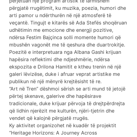
përjetuan një program artistik të larmishëm
përgjatë rrugëtimit, ku muzika, poezia, humori dhe
arti pamor u ndërthurën në një atmosferë të
veçantë. Tingujt e kitarës së Ada Stefës shoqëruan
udhëtimin me emocione dhe energji pozitive,
ndërsa Festim Bajçinca solli momente humori që
mbushën vagonët me të qeshura dhe duartrokitje.
Poezitë e interpretuara nga Albana Gashi krijuan
hapësira reflektimi dhe ndjeshmërie, ndërsa
ekspozita e Drilona Hamitit e ktheu trenin në një
galeri lëvizëse, duke i afruar veprat artistike me
publikun në një mënyrë krejtësisht të re.
“Art në Tren” dëshmoi sërish se arti mund të jetojë
përtej skenave, galerive dhe hapësirave
tradicionale, duke krijuar përvoja të drejtpërdrejta
që lidhin njerëzit me kulturën, njëri-tjetrin dhe
vendet që kalojnë përgjatë rrugës.
Ky aktivitet organizohet në kuadër të projektit
“Heritage Horizons: A Journey Across