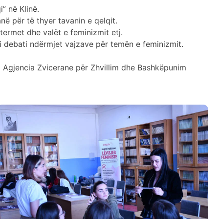
” në Klinë.
në për të thyer tavanin e qelqit.
termet dhe valët e feminizmit etj.
i debati ndërmjet vajzave për temën e feminizmit.
a Agjencia Zvicerane për Zhvillim dhe Bashkëpunim