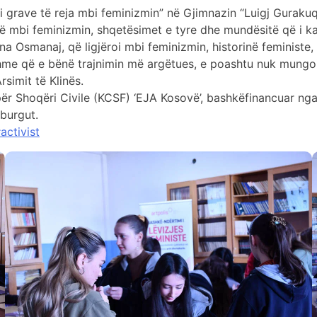
 grave të reja mbi feminizmin” në Gjimnazin “Luigj Gurakuqi
në mbi feminizmin, shqetësimet e tyre dhe mundësitë që i ka
na Osmanaj, që ligjëroi mbi feminizmin, historinë feministe, 
shme që e bënë trajnimin më argëtues, e poashtu nuk mungo
simit të Klinës.
për Shoqëri Civile (KCSF) ‘EJA Kosovë’, bashkëfinancuar ng
burgut.
activist