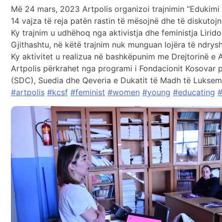
Më 24 mars, 2023 Artpolis organizoi trajnimin “Edukimi i
14 vajza të reja patën rastin të mësojnë dhe të diskutoj
Ky trajnim u udhëhoq nga aktivistja dhe feministja Lirido
Gjithashtu, në këtë trajnim nuk munguan lojëra të ndry
Ky aktivitet u realizua në bashkëpunim me Drejtorinë e Ar
Artpolis përkrahet nga programi i Fondacionit Kosovar 
(SDC), Suedia dhe Qeveria e Dukatit të Madh të Luksem
#artpolis
#kcsf
#feminist
#women
#young
#educating
#