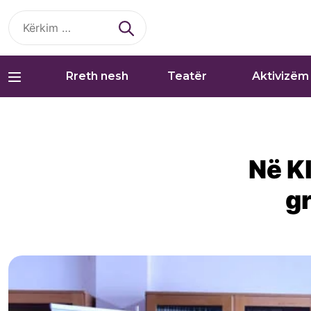
Kërko
për:
Rreth nesh
Teatër
Aktivizëm
Në Kl
gr