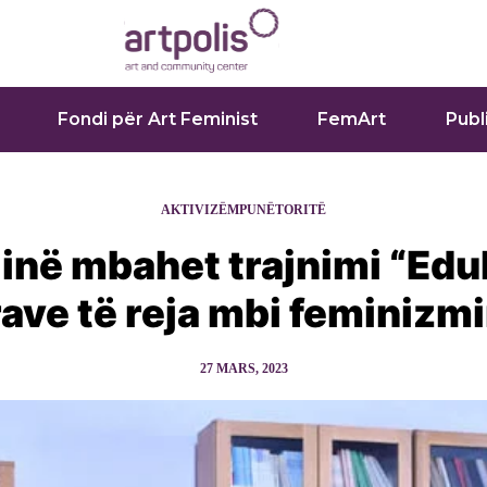
Fondi për Art Feminist
FemArt
Publ
AKTIVIZËM
PUNËTORITË
inë mbahet trajnimi “Edu
ave të reja mbi feminizm
27 MARS, 2023