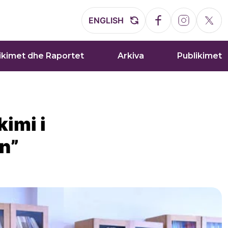
ENGLISH
ikimet dhe Raportet
Arkiva
Publikimet
kimi i
in”