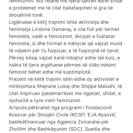
feminizmin. Ato ndanë me njëra-tjetrën edhe sfidat
e problemet me të cilat ballafaqohen si gra në
shoqërinë tonë.
Ligjëruese e këtij trajnimi ishte aktivistja dhe
feministja Liridona Osmanaj, e cila foli për termet
feministe, valët e feminizmit, lëvizjet e fushatat
feministe, si dhe format e mënyrat që vajzat mund
të ndjekin për t’u fuqizuar, e të fuqizojnë të tjerat.
Përveç kësaj vajzat kanë mbajtur edhe një kuiz, e
lojëra të tjera argëtuese përmes së cilës mësimi
feminist bëhet edhe më kuptimplotë.
Prezent në këtë trajnim ishin edhe dy aktivistet e
mirënjohura Xhejrane Lokaj dhe Shqipe Malushi, të
cilat inspiruan pjesëmarrëset me ngjarjet, sfidat, e
njohuritë e tyre rreth feminizmit.
Artpolis përkrahet nga programi i Fondacionit
Kosovar për Shoqëri Civile (KCSF) ‘EJA Kosovë’,
bashkëfinancuar nga Agjencia Zvicerane për
Zhvillim dhe Bashkëpunim (SDC), Suedia dhe