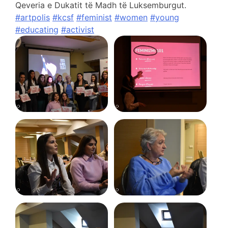
Qeveria e Dukatit të Madh të Luksemburgut.
#artpolis
#kcsf
#feminist
#women
#young
#educating
#activist