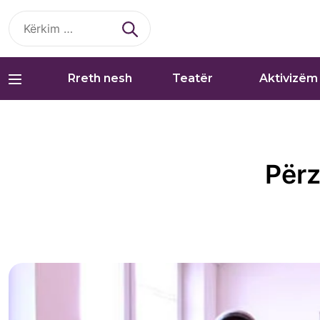
Kërko
për:
Rreth nesh
Teatër
Aktivizëm
Përz