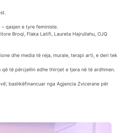
st.
 – qasjen e tyre feministe.
itore Broqi, Flaka Latifi, Laureta Hajrullahu, OJQ
e dhe media të reja, murale, terapi arti, e deri tek
 që të përcjellin edhe thirrjet e tjera në të ardhmen.
ovë’, bashkëfinancuar nga Agjencia Zvicerane për