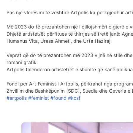
Pas një vlerësimi të vështirë Artpolis ka përzgjedhur art
Më 2023 do të prezantohen një llojllojshmëri e gjerë e ve
Dhjetë artistet/ët përfitues të thirrjes së tretë janë: Ag
Humanus Vita, Uresa Ahmeti, dhe Urta Haziraj.
Veprat që do të prezantohen më 2023 vijnë në stile dhe z
romani grafik.
Artpolis falënderon artistet/ët e shumtë që kanë aplikuar 
Fondi për Art Feminist i Artpolis, përkrahet nga progra
Zhvillim dhe Bashkëpunim (SDC), Suedia dhe Qeveria e 
#artpolis
#feminist
#found
#kcsf