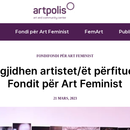
Fondi për Art Feminist
FemArt
Publ
FONDI
FONDI PËR ART FEMINIST
gjidhen artistet/ët përfitu
Fondit për Art Feminist
21 MARS, 2023