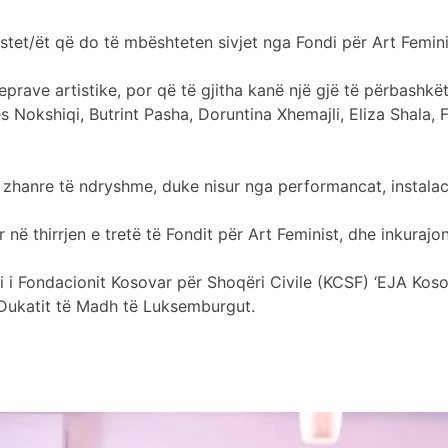
istet/ët që do të mbështeten sivjet nga Fondi për Art Femini
prave artistike, por që të gjitha kanë një gjë të përbashkët
nes Nokshiqi, Butrint Pasha, Doruntina Xhemajli, Eliza Shala, F
hanre të ndryshme, duke nisur nga performancat, instalacion
në thirrjen e tretë të Fondit për Art Feminist, dhe inkurajon
mi i Fondacionit Kosovar për Shoqëri Civile (KCSF) ‘EJA Kos
Dukatit të Madh të Luksemburgut.