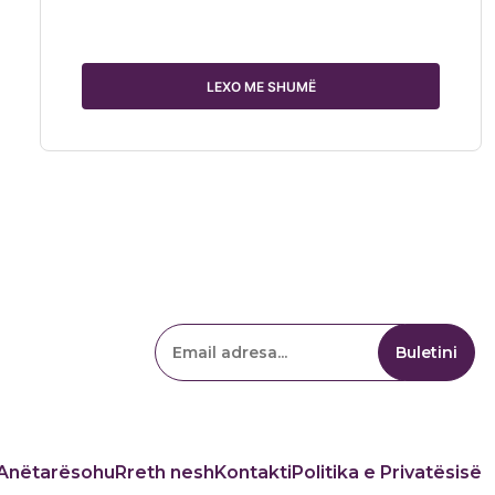
LEXO ME SHUMË
Anëtarësohu
Rreth nesh
Kontakti
Politika e Privatësisë