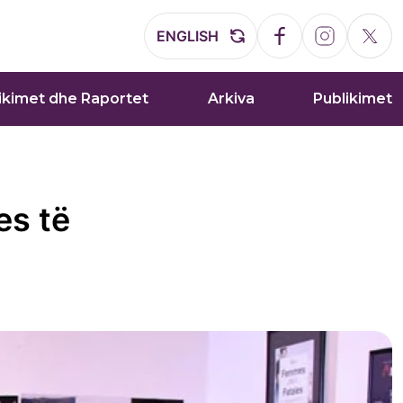
ENGLISH
ikimet dhe Raportet
Arkiva
Publikimet
es të