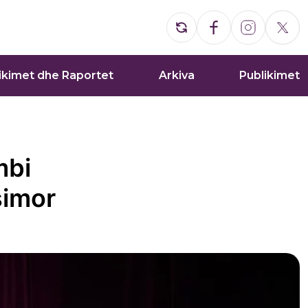
ikimet dhe Raportet
Arkiva
Publikimet
mbi
simor