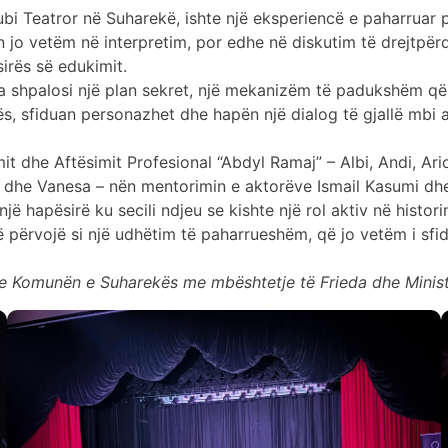
bi Teatror në Suharekë, ishte një eksperiencë e paharruar pë
 jo vetëm në interpretim, por edhe në diskutim të drejtpër
irës së edukimit.
aqja shpalosi një plan sekret, një mekanizëm të padukshëm q
ës, sfiduan personazhet dhe hapën një dialog të gjallë mbi
mit dhe Aftësimit Profesional “Abdyl Ramaj” – Albi, Andi, Ario
 dhe Vanesa – nën mentorimin e aktorëve Ismail Kasumi dhe
hapësirë ku secili ndjeu se kishte një rol aktiv në historin
 përvojë si një udhëtim të paharrueshëm, që jo vetëm i sfidoi
e Komunën e Suharekës me mbështetje të Frieda dhe Ministr