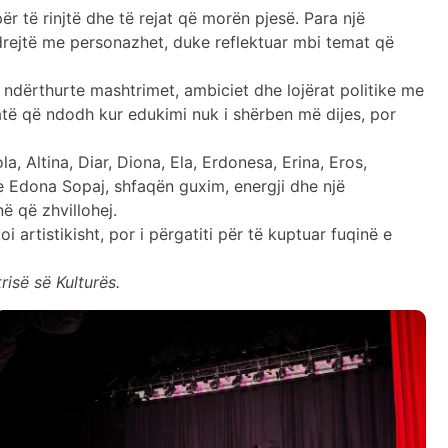
r të rinjtë dhe të rejat që morën pjesë. Para një
drejtë me personazhet, duke reflektuar mbi temat që
ë ndërthurte mashtrimet, ambiciet dhe lojërat politike me
 atë që ndodh kur edukimi nuk i shërben më dijes, por
la, Altina, Diar, Diona, Ela, Erdonesa, Erina, Eros,
 Edona Sopaj, shfaqën guxim, energji dhe një
ë që zhvillohej.
 artistikisht, por i përgatiti për të kuptuar fuqinë e
isë së Kulturës.