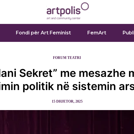
Fondi për Art Feminist
FemArt
Publ
FORUM TEATRI
lani Sekret” me mesazhe 
imin politik në sistemin ar
15 DHJETOR, 2025