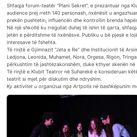
Shfaqja forum-teatër “Plani Sekret”, e prezantuar nga Klu
audience prej rreth 140 personash, nxënësit u angazhuan
prekën pushtetin, influencën dhe kontrollin brenda hapës
Në një shkollë ku rregullat duhej të ishin të qarta, shf
jetën e përditshme të nxënësve. Publiku u bë pjesë e loj
interesave të fshehta.
Të rinjtë e Gjimnazit “Jeta e Re” dhe Institucionit të Arsi
Ledjona, Leonida, Muhamet, Nora, Orgesa, Rigon, Tringa
përkushtim të jashtëzakonshëm, duke kthyer skenën në një 
Të rinjtë e Klubit Teatror në Suharekë e konsideruan këtë
teatrit si mjet për diskutim dhe ndryshim.
Ky aktivitet u organizua nga Artpolis në bashkëpunim m