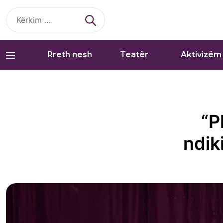
Kërko
për:
Rreth nesh
Teatër
Aktivizëm
“P
ndik