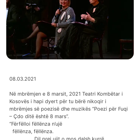
08.03.2021
Në mbrëmjen e 8 marsit, 2021 Teatri Kombëtar i
Kosovës i hapi dyert për tu bërë nikoqir i
mbrëmjes së poezisë dhe muzikës “Poezi për Fuqi
– Çdo ditë është 8 mars”.
“Fërfëlloi fëllënza n’ujë
fëllënza, fëllënza.
Dil prej ujit o mos dalsh kurrë