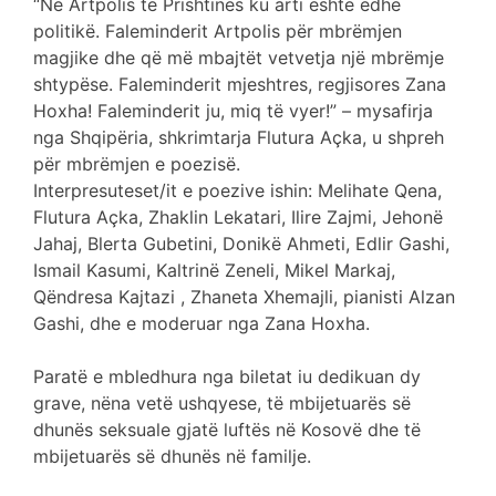
“Në Artpolis të Prishtinës ku arti është edhe
politikë. Faleminderit Artpolis për mbrëmjen
magjike dhe që më mbajtët vetvetja një mbrëmje
shtypëse. Faleminderit mjeshtres, regjisores Zana
Hoxha! Faleminderit ju, miq të vyer!” – mysafirja
nga Shqipëria, shkrimtarja Flutura Açka, u shpreh
për mbrëmjen e poezisë.
Interpresuteset/it e poezive ishin: Melihate Qena,
Flutura Açka, Zhaklin Lekatari, Ilire Zajmi, Jehonë
Jahaj, Blerta Gubetini, Donikë Ahmeti, Edlir Gashi,
Ismail Kasumi, Kaltrinë Zeneli, Mikel Markaj,
Qëndresa Kajtazi , Zhaneta Xhemajli, pianisti Alzan
Gashi, dhe e moderuar nga Zana Hoxha.
Paratë e mbledhura nga biletat iu dedikuan dy
grave, nëna vetë ushqyese, të mbijetuarës së
dhunës seksuale gjatë luftës në Kosovë dhe të
mbijetuarës së dhunës në familje.