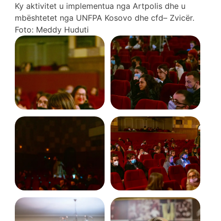
Ky aktivitet u implementua nga Artpolis dhe u
mbështetet nga UNFPA Kosovo dhe cfd– Zvicër.
Foto: Meddy Huduti