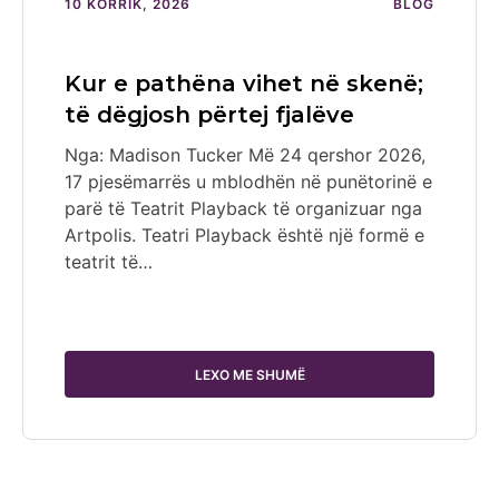
10 KORRIK, 2026
BLOG
Kur e pathëna vihet në skenë;
të dëgjosh përtej fjalëve
Nga: Madison Tucker Më 24 qershor 2026,
17 pjesëmarrës u mblodhën në punëtorinë e
parë të Teatrit Playback të organizuar nga
Artpolis. Teatri Playback është një formë e
teatrit të…
LEXO ME SHUMË