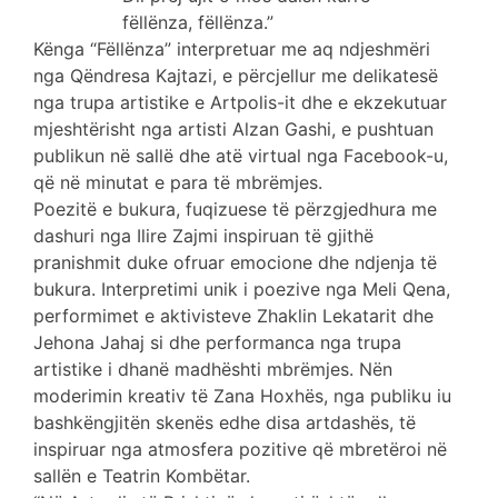
fëllënza, fëllënza.”
Kënga “Fëllënza” interpretuar me aq ndjeshmëri
nga Qëndresa Kajtazi, e përcjellur me delikatesë
nga trupa artistike e Artpolis-it dhe e ekzekutuar
mjeshtërisht nga artisti Alzan Gashi, e pushtuan
publikun në sallë dhe atë virtual nga Facebook-u,
që në minutat e para të mbrëmjes.
Poezitë e bukura, fuqizuese të përzgjedhura me
dashuri nga Ilire Zajmi inspiruan të gjithë
pranishmit duke ofruar emocione dhe ndjenja të
bukura. Interpretimi unik i poezive nga Meli Qena,
performimet e aktivisteve Zhaklin Lekatarit dhe
Jehona Jahaj si dhe performanca nga trupa
artistike i dhanë madhështi mbrëmjes. Nën
moderimin kreativ të Zana Hoxhës, nga publiku iu
bashkëngjitën skenës edhe disa artdashës, të
inspiruar nga atmosfera pozitive që mbretëroi në
sallën e Teatrin Kombëtar.