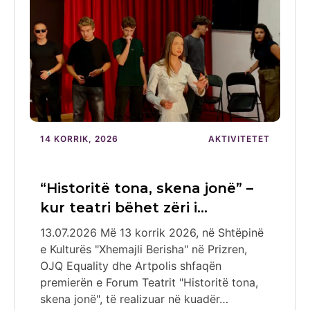
14 KORRIK, 2026
AKTIVITETET
“Historitë tona, skena jonë” –
kur teatri bëhet zëri i…
13.07.2026 Më 13 korrik 2026, në Shtëpinë
e Kulturës "Xhemajli Berisha" në Prizren,
OJQ Equality dhe Artpolis shfaqën
premierën e Forum Teatrit "Historitë tona,
skena jonë", të realizuar në kuadër…