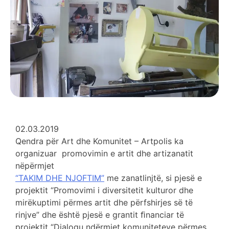
02.03.2019
Qendra për Art dhe Komunitet – Artpolis ka
organizuar promovimin e artit dhe artizanatit
nëpërmjet
“TAKIM DHE NJOFTIM”
me zanatlinjtë, si pjesë e
projektit “Promovimi i diversitetit kulturor dhe
mirëkuptimi përmes artit dhe përfshirjes së të
rinjve” dhe është pjesë e grantit ﬁnanciar të
projektit “Dialogu ndërmjet komuniteteve përmes