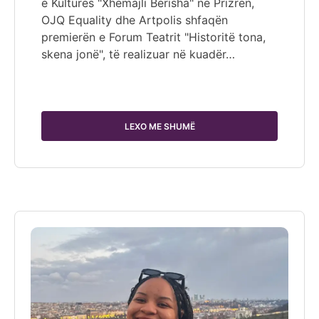
e Kulturës "Xhemajli Berisha" në Prizren,
OJQ Equality dhe Artpolis shfaqën
premierën e Forum Teatrit "Historitë tona,
skena jonë", të realizuar në kuadër…
LEXO ME SHUMË