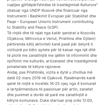
ruajtjes gjithëpërfshirëse të trashëgimisë Kulturore”
zbatuar nga UNDP Kosovë dhe ﬁnancuar nga
Instrumenti i Bashkimit Evropian për Stabilitet dhe
Paqe – European Union’s Instrument contributing
to Stability and Peace (IcSP).
Të rinjtë dhe të rejat nga katër qendrat e Kosovës
(Gjakova, Mitrovica e Veriut, Prishtina dhe Gjilani)
përbrenda këtij aktiviteti kanë pasë për detyrë ti
vizitojnë po këto qytete për të kaluar nga një ditë
të plotë me zanatlinjtë me qëllim të informimit dhe
njoftimit me kulturën, artizanatet dhe trashëgiminë
jomateriale të këtyre rajoneve.
Andaj, pas Prishtinës, vizita e dytë u zhvillua më
datë 02 mars 2019 në Gjakovë. Pjesëmarrës kanë
qenë të rinjtë e moshës 16-25 vjeç nga 4 komunat
e lartpërmendura të pasionuar për artin, zanatet
dhe punimet e dorës së parë me zanatlinjtë e
këtyre komunave. Duke startuar prej orës 12:00,