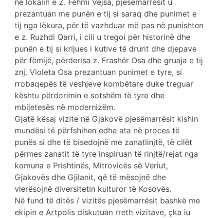
në lokalin e Z. Fehmi Vejsa, pjesëmarrësit u
prezantuan me punën e tij si saraq dhe punimet e
tij nga lëkura, për të vazhduar më pas në punishten
e z. Ruzhdi Qarri, i cili u tregoi për historinë dhe
punën e tij si krijues i kutive të drurit dhe djepave
për fëmijë, përderisa z. Frashër Osa dhe gruaja e tij
znj. Violeta Osa prezantuan punimet e tyre, si
rrobaqepës të veshjeve kombëtare duke treguar
kështu përdorimin e sotshëm të tyre dhe
mbijetesës në modernizëm.
Gjatë kësaj vizite në Gjakovë pjesëmarrësit kishin
mundësi të përfshihen edhe ata në proces të
punës si dhe të bisedojnë me zanatlinjtë, të cilët
përmes zanatit të tyre inspiruan të rinjtë/rejat nga
komuna e Prishtinës, Mitrovicës së Veriut,
Gjakovës dhe Gjilanit, që të mësojnë dhe
vlerësojnë diversitetin kulturor të Kosovës.
Në fund të ditës / vizitës pjesëmarrësit bashkë me
ekipin e Artpolis diskutuan rreth vizitave, çka iu