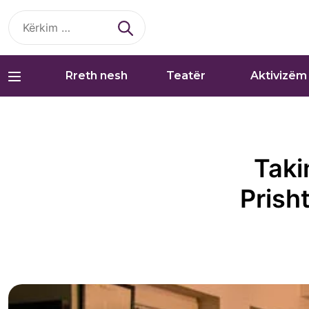
Kërko
për:
Rreth nesh
Teatër
Aktivizëm
Taki
Prish