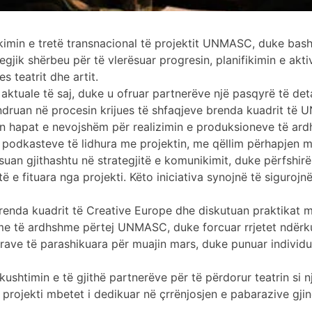
akimin e tretë transnacional të projektit UNMASC, duke bash
ategjik shërbeu për të vlerësuar progresin, planifikimin e a
 teatrit dhe artit.
e aktuale të saj, duke u ofruar partnerëve një pasqyrë të de
ndruan në procesin krijues të shfaqjeve brenda kuadrit të 
n hapat e nevojshëm për realizimin e produksioneve të ar
imi i podkasteve të lidhura me projektin, me qëllim përhapj
suan gjithashtu në strategjitë e komunikimit, duke përfshi
ë e fituara nga projekti. Këto iniciativa synojnë të siguroj
brenda kuadrit të Creative Europe dhe diskutuan praktikat 
e të ardhshme përtej UNMASC, duke forcuar rrjetet ndërkufi
yrave të parashikuara për muajin mars, duke punuar individ
ushtimin e të gjithë partnerëve për të përdorur teatrin si 
jekti mbetet i dedikuar në çrrënjosjen e pabarazive gjinor