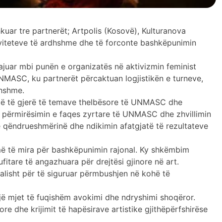
kuar tre partnerët; Artpolis (Kosovë), Kulturanova
ktiviteteve të ardhshme dhe të forconte bashkëpunimin
tajuar mbi punën e organizatës në aktivizmin feminist
UNMASC, ku partnerët përcaktuan logjistikën e turneve,
dhshme.
en më të gjerë të temave thelbësore të UNMASC dhe
rë përmirësimin e faqes zyrtare të UNMASC dhe zhvillimin
në qëndrueshmërinë dhe ndikimin afatgjatë të rezultateve
më të mira për bashkëpunimin rajonal. Ky shkëmbim
tare të angazhuara për drejtësi gjinore në art.
ualisht për të siguruar përmbushjen në kohë të
një mjet të fuqishëm avokimi dhe ndryshimi shoqëror.
e dhe krijimit të hapësirave artistike gjithëpërfshirëse