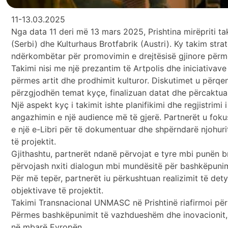
11-13.03.2025
Nga data 11 deri më 13 mars 2025, Prishtina mirëpriti t
(Serbi) dhe Kulturhaus Brotfabrik (Austri). Ky takim str
ndërkombëtar për promovimin e drejtësisë gjinore përmes
Takimi nisi me një prezantim të Artpolis dhe iniciativav
përmes artit dhe prodhimit kulturor. Diskutimet u përqe
përzgjodhën temat kyçe, finalizuan datat dhe përcaktua
Një aspekt kyç i takimit ishte planifikimi dhe regjistr
angazhimin e një audience më të gjerë. Partnerët u foku
e një e-Libri për të dokumentuar dhe shpërndarë njohurit
të projektit.
Gjithashtu, partnerët ndanë përvojat e tyre mbi punën 
përvojash nxiti dialogun mbi mundësitë për bashkëpunim
Për më tepër, partnerët iu përkushtuan realizimit të det
objektivave të projektit.
Takimi Transnacional UNMASC në Prishtinë riafirmoi përk
Përmes bashkëpunimit të vazhdueshëm dhe inovacionit, pro
në mbarë Evropën.