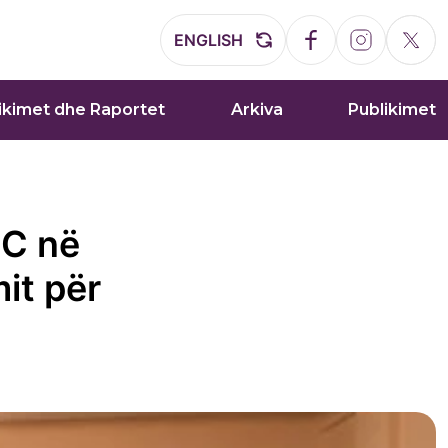
ENGLISH
ikimet dhe Raportet
Arkiva
Publikimet
SC në
it për