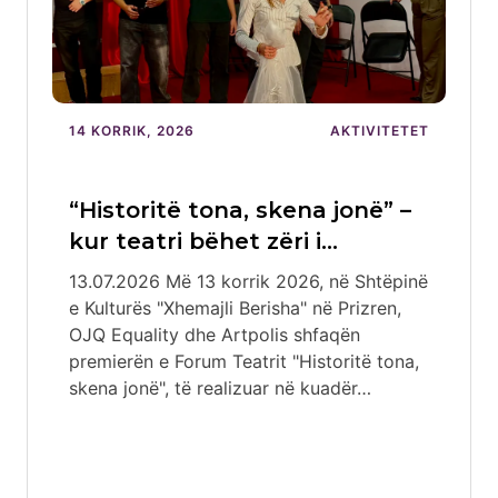
14 KORRIK, 2026
AKTIVITETET
“Historitë tona, skena jonë” –
kur teatri bëhet zëri i…
13.07.2026 Më 13 korrik 2026, në Shtëpinë
e Kulturës "Xhemajli Berisha" në Prizren,
OJQ Equality dhe Artpolis shfaqën
premierën e Forum Teatrit "Historitë tona,
skena jonë", të realizuar në kuadër…