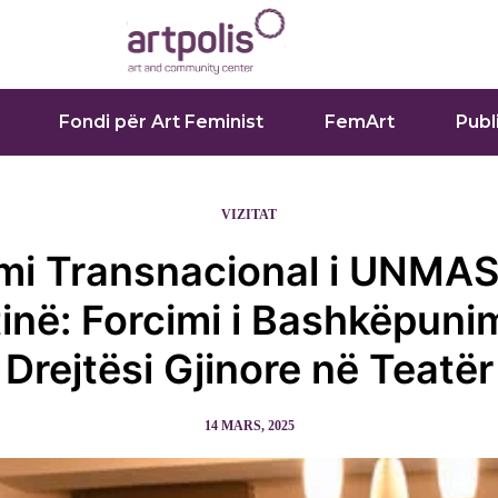
Fondi për Art Feminist
FemArt
Publ
VIZITAT
mi Transnacional i UNMA
tinë: Forcimi i Bashkëpunim
Drejtësi Gjinore në Teatër
14 MARS, 2025