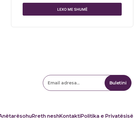
LEXO ME SHUMË
Anëtarësohu
Rreth nesh
Kontakti
Politika e Privatësisë