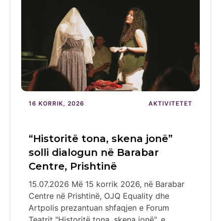
16 KORRIK, 2026
AKTIVITETET
“Historitë tona, skena jonë”
solli dialogun në Barabar
Centre, Prishtinë
15.07.2026 Më 15 korrik 2026, në Barabar
Centre në Prishtinë, OJQ Equality dhe
Artpolis prezantuan shfaqjen e Forum
Teatrit "Historitë tona, skena jonë", e