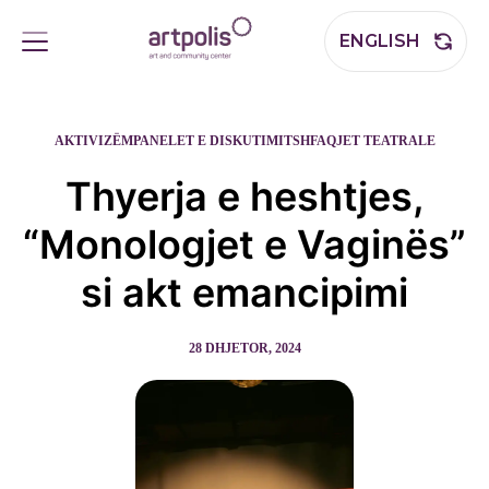
ENGLISH
AKTIVIZËM
PANELET E DISKUTIMIT
SHFAQJET TEATRALE
Thyerja e heshtjes,
“Monologjet e Vaginës”
si akt emancipimi
28 DHJETOR, 2024