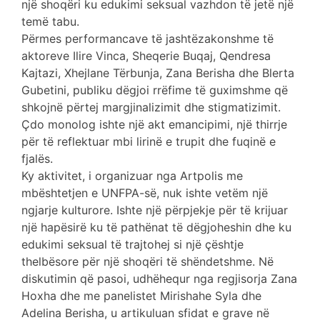
një shoqëri ku edukimi seksual vazhdon të jetë një
temë tabu.
Përmes performancave të jashtëzakonshme të
aktoreve Ilire Vinca, Sheqerie Buqaj, Qendresa
Kajtazi, Xhejlane Tërbunja, Zana Berisha dhe Blerta
Gubetini, publiku dëgjoi rrëfime të guximshme që
shkojnë përtej margjinalizimit dhe stigmatizimit.
Çdo monolog ishte një akt emancipimi, një thirrje
për të reflektuar mbi lirinë e trupit dhe fuqinë e
fjalës.
Ky aktivitet, i organizuar nga Artpolis me
mbështetjen e UNFPA-së, nuk ishte vetëm një
ngjarje kulturore. Ishte një përpjekje për të krijuar
një hapësirë ku të pathënat të dëgjoheshin dhe ku
edukimi seksual të trajtohej si një çështje
thelbësore për një shoqëri të shëndetshme. Në
diskutimin që pasoi, udhëhequr nga regjisorja Zana
Hoxha dhe me panelistet Mirishahe Syla dhe
Adelina Berisha, u artikuluan sfidat e grave në