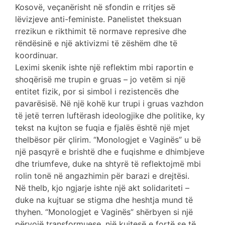
Kosovë, veçanërisht në sfondin e rritjes së
lëvizjeve anti-feministe. Panelistet theksuan
rrezikun e rikthimit të normave represive dhe
rëndësinë e një aktivizmi të zëshëm dhe të
koordinuar.
Leximi skenik ishte një reflektim mbi raportin e
shoqërisë me trupin e gruas – jo vetëm si një
entitet fizik, por si simbol i rezistencës dhe
pavarësisë. Në një kohë kur trupi i gruas vazhdon
të jetë terren luftërash ideologjike dhe politike, ky
tekst na kujton se fuqia e fjalës është një mjet
thelbësor për çlirim. “Monologjet e Vaginës” u bë
një pasqyrë e brishtë dhe e fuqishme e dhimbjeve
dhe triumfeve, duke na shtyrë të reflektojmë mbi
rolin tonë në angazhimin për barazi e drejtësi.
Në thelb, kjo ngjarje ishte një akt solidariteti –
duke na kujtuar se stigma dhe heshtja mund të
thyhen. “Monologjet e Vaginës” shërbyen si një
përvojë transformuese, një kujtesë e fortë se të