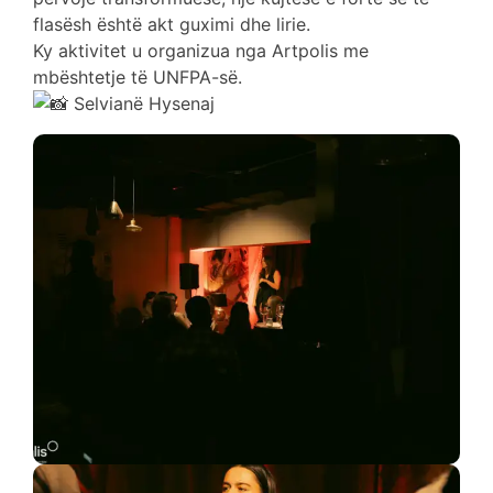
flasësh është akt guximi dhe lirie.
Ky aktivitet u organizua nga Artpolis me
mbështetje të UNFPA-së.
Selvianë Hysenaj