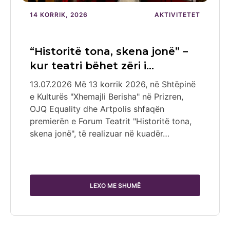
14 KORRIK, 2026
AKTIVITETET
“Historitë tona, skena jonë” –
kur teatri bëhet zëri i…
13.07.2026 Më 13 korrik 2026, në Shtëpinë
e Kulturës "Xhemajli Berisha" në Prizren,
OJQ Equality dhe Artpolis shfaqën
premierën e Forum Teatrit "Historitë tona,
skena jonë", të realizuar në kuadër…
LEXO ME SHUMË