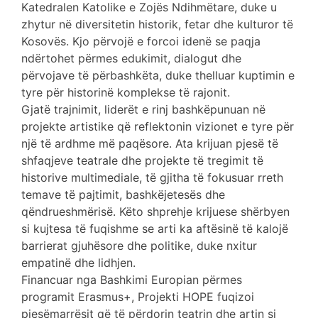
Katedralen Katolike e Zojës Ndihmëtare, duke u
zhytur në diversitetin historik, fetar dhe kulturor të
Kosovës. Kjo përvojë e forcoi idenë se paqja
ndërtohet përmes edukimit, dialogut dhe
përvojave të përbashkëta, duke thelluar kuptimin e
tyre për historinë komplekse të rajonit.
Gjatë trajnimit, liderët e rinj bashkëpunuan në
projekte artistike që reflektonin vizionet e tyre për
një të ardhme më paqësore. Ata krijuan pjesë të
shfaqjeve teatrale dhe projekte të tregimit të
historive multimediale, të gjitha të fokusuar rreth
temave të pajtimit, bashkëjetesës dhe
qëndrueshmërisë. Këto shprehje krijuese shërbyen
si kujtesa të fuqishme se arti ka aftësinë të kalojë
barrierat gjuhësore dhe politike, duke nxitur
empatinë dhe lidhjen.
Financuar nga Bashkimi Europian përmes
programit Erasmus+, Projekti HOPE fuqizoi
pjesëmarrësit që të përdorin teatrin dhe artin si