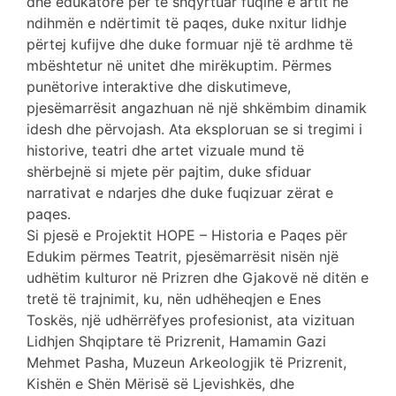
dhe edukatorë për të shqyrtuar fuqinë e artit në
ndihmën e ndërtimit të paqes, duke nxitur lidhje
përtej kufijve dhe duke formuar një të ardhme të
mbështetur në unitet dhe mirëkuptim. Përmes
punëtorive interaktive dhe diskutimeve,
pjesëmarrësit angazhuan në një shkëmbim dinamik
idesh dhe përvojash. Ata eksploruan se si tregimi i
historive, teatri dhe artet vizuale mund të
shërbejnë si mjete për pajtim, duke sfiduar
narrativat e ndarjes dhe duke fuqizuar zërat e
paqes.
Si pjesë e Projektit HOPE – Historia e Paqes për
Edukim përmes Teatrit, pjesëmarrësit nisën një
udhëtim kulturor në Prizren dhe Gjakovë në ditën e
tretë të trajnimit, ku, nën udhëheqjen e Enes
Toskës, një udhërrëfyes profesionist, ata vizituan
Lidhjen Shqiptare të Prizrenit, Hamamin Gazi
Mehmet Pasha, Muzeun Arkeologjik të Prizrenit,
Kishën e Shën Mërisë së Ljevishkës, dhe