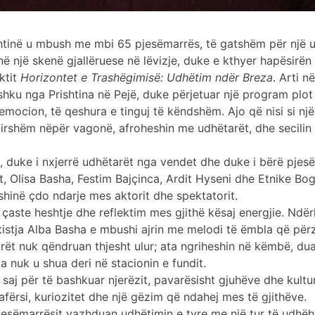
ishtinë u mbush me mbi 65 pjesëmarrës, të gatshëm për një u
 në një skenë gjallëruese në lëvizje, duke e kthyer hapësirën
ktit
Horizontet e Trashëgimisë: Udhëtim ndër Breza
. Arti 
hku nga Prishtina në Pejë, duke përjetuar një program plot 
e emocion, të qeshura e tinguj të këndshëm. Ajo që nisi si 
n lirshëm nëpër vagonë, afroheshin me udhëtarët, dhe secilin
 duke i nxjerrë udhëtarët nga vendet dhe duke i bërë pjesë 
it, Olisa Basha, Festim Bajçinca, Ardit Hyseni dhe Etnike B
fshinë çdo ndarje mes aktorit dhe spektatorit.
i çaste heshtje dhe reflektim mes gjithë kësaj energjie. Ndë
lautistja Alba Basha e mbushi ajrin me melodi të ëmbla që pë
arët nuk qëndruan thjesht ulur; ata ngriheshin në këmbë, du
a nuk u shua deri në stacionin e fundit.
e saj për të bashkuar njerëzit, pavarësisht gjuhëve dhe kult
li afërsi, kuriozitet dhe një gëzim që ndahej mes të gjithëve.
Pjesëmarrësit vazhduan udhëtimin e tyre me një tur të udhë