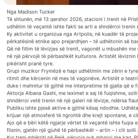
Nga Madison Tucker
Të shtunën, më 13 qershor 2026, stacioni i trenit në Pr
udhëtim të veçantë ishte fakti se arti e shndërroi trenin
Ky aktivitet u organizua nga Artpolis, në kuadër të proje
përkatësinë etnike apo prejardhjen – të udhëtonin së bas
Që në fillim të lëvizjes së trenit, vagonët u mbushën m
në një përvojë të përbashkët kulturore. Artistët lëvizni
pikërisht pranë tyre.
Grupi muzikor Frymëzë e hapi udhëtimin me zërin e tyre,
ritmit dhe kërcenin në mes të vagonëve. Artistët e teatr
duke i mahnitur të gjithë me interpretime të gjalla që e 
Aktorja Albana Gashi, me leximet e saj të fuqishme, soll
shndërroi vetë trenin në një galeri në lëvizje, ndërsa f
Publiku ishte pjesë aktive e gjithë kësaj ndodhie. Udhët
krijuar një atmosferë të ngrohtë dhe krejt spontane, e cil
Ajo që e bëri këtë ngjarje vërtet të veçantë ishte fuqia 
flisnin, gjetën një gjuhë të përbashkët – artin – i cili sol
Kur treni mbërriti në Pejë, përvoja nuk mbaroi me kaq. 