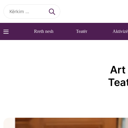
Kërko
për:
Rreth nesh
Teatër
Aktiviz
Art
Tea