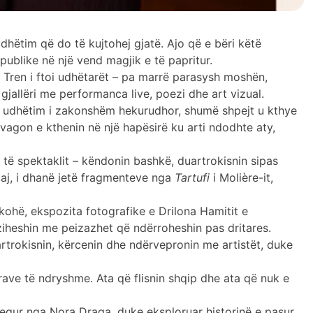
dhëtim që do të kujtohej gjatë. Ajo që e bëri këtë
 publike në një vend magjik e të papritur.
në Tren i ftoi udhëtarët – pa marrë parasysh moshën,
gjallëri me performanca live, poezi dhe art vizual.
një udhëtim i zakonshëm hekurudhor, shumë shpejt u kthye
 vagon e kthenin në një hapësirë ku arti ndodhte aty,
të spektaklit – këndonin bashkë, duartrokisnin sipas
ogaj, i dhanë jetë fragmenteve nga
Tartufi
i Molière-it,
rkohë, ekspozita fotografike e Drilona Hamitit e
rziheshin me peizazhet që ndërroheshin pas dritares.
artrokisnin, kërcenin dhe ndërvepronin me artistët, duke
urave të ndryshme. Ata që flisnin shqip dhe ata që nuk e
hequr nga Nora Draga, duke eksploruar historinë e pasur