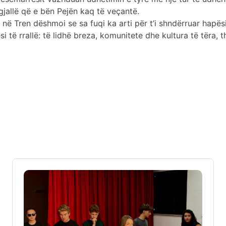
gjallë që e bën Pejën kaq të veçantë.
 në Tren dëshmoi se sa fuqi ka arti për t’i shndërruar hapës
ësi të rrallë: të lidhë breza, komunitete dhe kultura të tëra