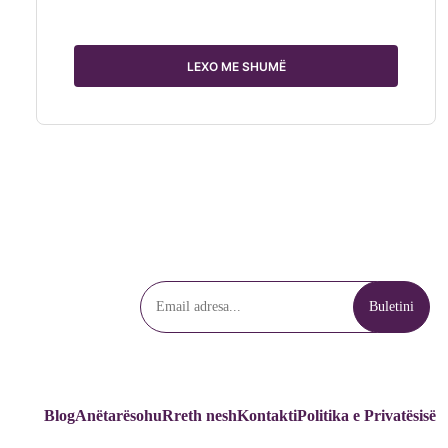
LEXO ME SHUMË
Blog
Anëtarësohu
Rreth nesh
Kontakti
Politika e Privatësisë