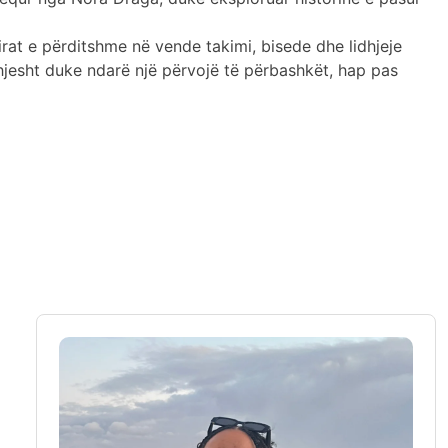
irat e përditshme në vende takimi, bisede dhe lidhjeje
, thjesht duke ndarë një përvojë të përbashkët, hap pas