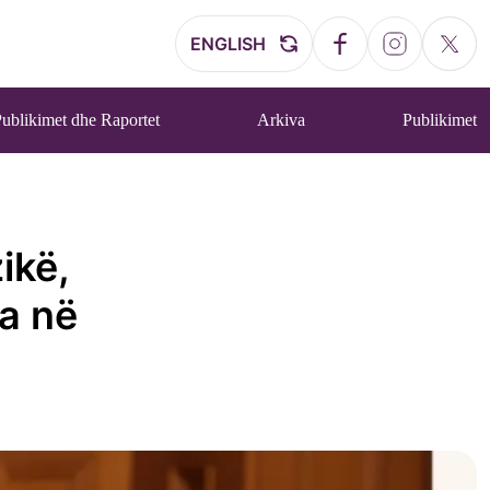
ENGLISH
ublikimet dhe Raportet
Arkiva
Publikimet
ikë,
a në