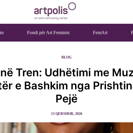
ëm
Fondi për Art Feminist
FemArt
P
BLOG
 në Tren: Udhëtimi me Muz
tër e Bashkim nga Prishtin
Pejë
13 QERSHOR, 2026