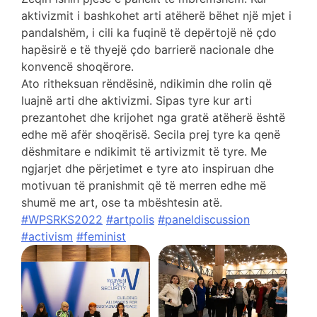
aktivizmit i bashkohet arti atëherë bëhet një mjet i
pandalshëm, i cili ka fuqinë të depërtojë në çdo
hapësirë e të thyejë çdo barrierë nacionale dhe
konvencë shoqërore.
Ato ritheksuan rëndësinë, ndikimin dhe rolin që
luajnë arti dhe aktivizmi. Sipas tyre kur arti
prezantohet dhe krijohet nga gratë atëherë është
edhe më afër shoqërisë. Secila prej tyre ka qenë
dëshmitare e ndikimit të artivizmit të tyre. Me
ngjarjet dhe përjetimet e tyre ato inspiruan dhe
motivuan të pranishmit që të merren edhe më
shumë me art, ose ta mbështesin atë.
#WPSRKS2022
#artpolis
#paneldiscussion
#activism
#feminist