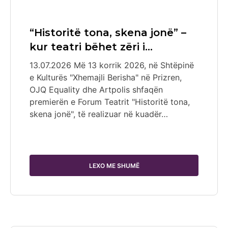
“Historitë tona, skena jonë” –
kur teatri bëhet zëri i…
13.07.2026 Më 13 korrik 2026, në Shtëpinë
e Kulturës "Xhemajli Berisha" në Prizren,
OJQ Equality dhe Artpolis shfaqën
premierën e Forum Teatrit "Historitë tona,
skena jonë", të realizuar në kuadër…
LEXO ME SHUMË