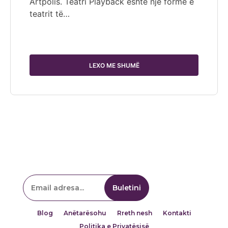
Artpolis. Teatri Playback është një formë e
teatrit të…
LEXO ME SHUMË
Blog
Anëtarësohu
Rreth nesh
Kontakti
Politika e Privatësisë