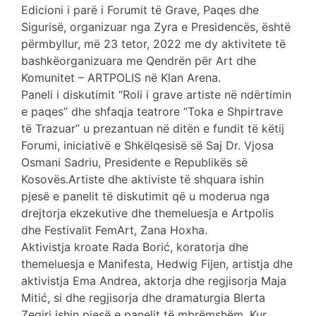
Edicioni i parë i Forumit të Grave, Paqes dhe
Sigurisë, organizuar nga Zyra e Presidencës, është
përmbyllur, më 23 tetor, 2022 me dy aktivitete të
bashkëorganizuara me Qendrën për Art dhe
Komunitet – ARTPOLIS në Klan Arena.
Paneli i diskutimit “Roli i grave artiste në ndërtimin
e paqes” dhe shfaqja teatrore “Toka e Shpirtrave
të Trazuar” u prezantuan në ditën e fundit të këtij
Forumi, iniciativë e Shkëlqesisë së Saj Dr. Vjosa
Osmani Sadriu, Presidente e Republikës së
Kosovës.Artiste dhe aktiviste të shquara ishin
pjesë e panelit të diskutimit që u moderua nga
drejtorja ekzekutive dhe themeluesja e Artpolis
dhe Festivalit FemArt, Zana Hoxha.
Aktivistja kroate Rada Borić, koratorja dhe
themeluesja e Manifesta, Hedwig Fijen, artistja dhe
aktivistja Ema Andrea, aktorja dhe regjisorja Maja
Mitić, si dhe regjisorja dhe dramaturgia Blerta
Zeqiri ishin pjesë e panelit të mbrëmshëm. Kur