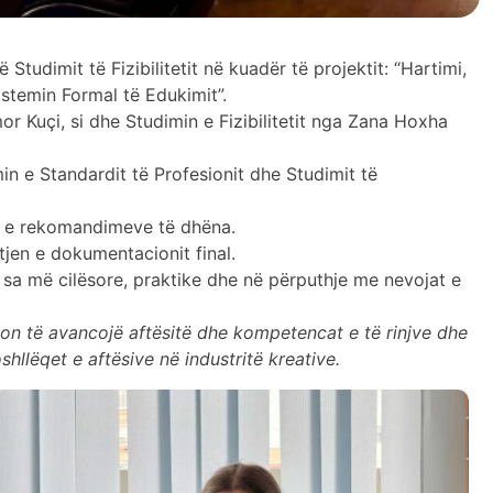
tudimit të Fizibilitetit në kuadër të projektit: “Hartimi,
istemin Formal të Edukimit”.
or Kuçi, si dhe Studimin e Fizibilitetit nga Zana Hoxha
n e Standardit të Profesionit dhe Studimit të
in e rekomandimeve të dhëna.
tjen e dokumentacionit final.
të sa më cilësore, praktike dhe në përputhje me nevojat e
synon të avancojë aftësitë dhe kompetencat e të rinjve dhe
shllëqet e aftësive në industritë kreative.