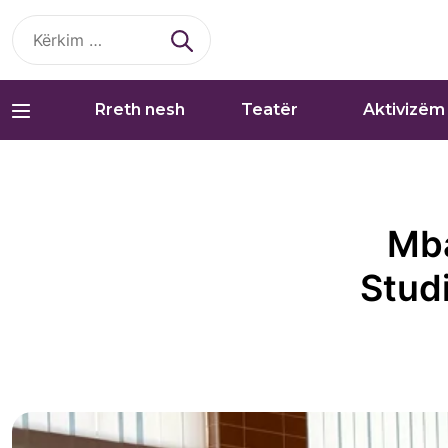
Kërko
për:
Rreth nesh
Teatër
Aktivizëm
Mba
Studi