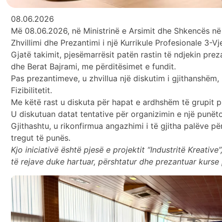
08.06.2026
Më 08.06.2026, në Ministrinë e Arsimit dhe Shkencës në Pri
Zhvillimi dhe Prezantimi i një Kurrikule Profesionale 3-V
Gjatë takimit, pjesëmarrësit patën rastin të ndjekin pre
dhe Berat Bajrami, me përditësimet e fundit.
Pas prezantimeve, u zhvillua një diskutim i gjithanshëm
Fizibilitetit.
Me këtë rast u diskuta për hapat e ardhshëm të grupit p
U diskutuan datat tentative për organizimin e një punëto
Gjithashtu, u rikonfirmua angazhimi i të gjitha palëve pë
tregut të punës.
Kjo iniciativë është pjesë e projektit “Industritë Kreati
të rejave duke hartuar, përshtatur dhe prezantuar kurse p