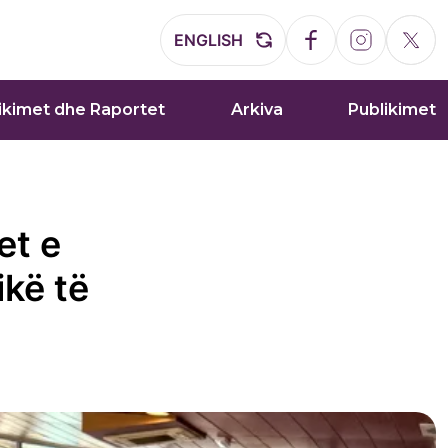
ENGLISH
ikimet dhe Raportet
Arkiva
Publikimet
et e
ikë të