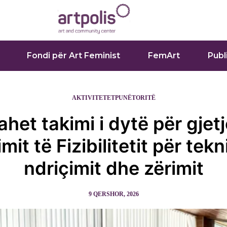
Fondi për Art Feminist
FemArt
Publ
AKTIVITETET
PUNËTORITË
het takimi i dytë për gjetj
mit të Fizibilitetit për tekn
ndriçimit dhe zërimit
9 QERSHOR, 2026