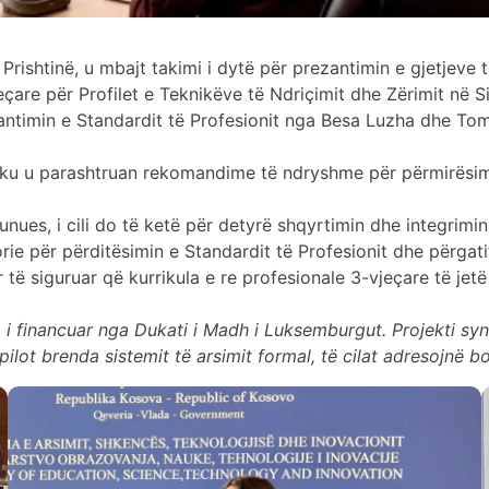
shtinë, u mbajt takimi i dytë për prezantimin e gjetjeve të S
jeçare për Profilet e Teknikëve të Ndriçimit dhe Zërimit në S
zantimin e Standardit të Profesionit nga Besa Luzha dhe Tom
, ku u parashtruan rekomandime të ndryshme për përmirësimi
unues, i cili do të ketë për detyrë shqyrtimin dhe integrim
rie për përditësimin e Standardit të Profesionit dhe përgati
r të siguruar që kurrikula e re profesionale 3-vjeçare të je
ve”, i financuar nga Dukati i Madh i Luksemburgut. Projekti 
ilot brenda sistemit të arsimit formal, të cilat adresojnë bo