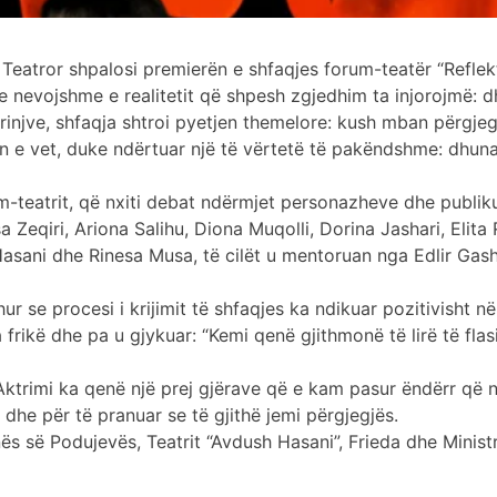
Teatror shpalosi premierën e shfaqjes forum-teatër “Reflek
 e nevojshme e realitetit që shpesh zgjedhim ta injorojmë: 
injve, shfaqja shtroi pyetjen themelore: kush mban përgjegj
imin e vet, duke ndërtuar një të vërtetë të pakëndshme: dhu
m-teatrit, që nxiti debat ndërmjet personazheve dhe publiku
sa Zeqiri, Ariona Salihu, Diona Muqolli, Dorina Jashari, Elit
asani dhe Rinesa Musa, të cilët u mentoruan nga Edlir Gas
 se procesi i krijimit të shfaqjes ka ndikuar pozitivisht në 
frikë dhe pa u gjykuar: “Kemi qenë gjithmonë të lirë të fl
 “Aktrimi ka qenë një prej gjërave që e kam pasur ëndërr që n
it dhe për të pranuar se të gjithë jemi përgjegjës.
s së Podujevës, Teatrit “Avdush Hasani”, Frieda dhe Ministr