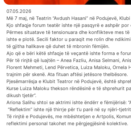
07.05.2026
Më 7 maj, në Teatrin “Avdush Hasani” në Podujevë, Klubi 
Kjo shfaqje forum teatër ishte një pasqyrë e ashpër por
Përmes situatave të tensionuara dhe konflikteve mes të r
ishte e plotë. Secili faktor u paraqit me rolin dhe ndik
të gjitha hallkave që duhet të mbronin fëmijën.
Ajo që e bëri këtë shfaqje të veçantë ishte forma e foru
Për të rinjtë që luajtën – Anea Fazliu, Anisa Selmani, Ani
Florent Mehmeti, Lend Përvetica, Luiza Maloku, Ornela H
trajnim për skenë. Ata fituan aftësi jetësore thelbësore.
Pjesëmarrësja e Klubit Teatror në Podujevë, është shprehur
Kurse Luiza Maloku thekson rëndësinë e të shprehurit pa 
dikush tjetër”.
Ariona Salihu shtoi se aktrimi ishte ëndërr e fëmijërisë:
“Reflektim” ishte një thirrje për t’u parë në sy njëri-tjetr
Të rinjtë e Podujevës, me mbështetjen e Artpolis, Komunë
reflektimi personal takohet me përgjegjësinë kolektive.