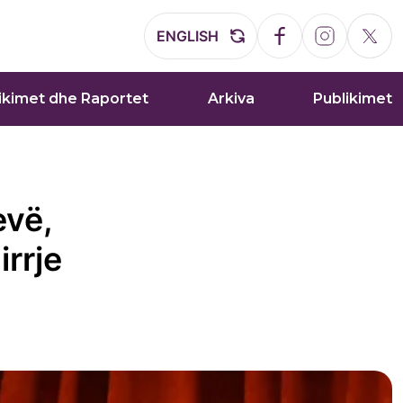
ENGLISH
ikimet dhe Raportet
Arkiva
Publikimet
evë,
irrje