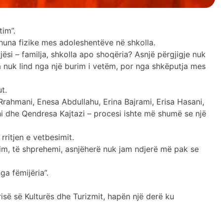
tim”.
dhuna fizike mes adoleshentëve në shkolla.
ësi – familja, shkolla apo shoqëria? Asnjë përgjigje nuk
na nuk lind nga një burim i vetëm, por nga shkëputja mes
t.
a Rrahmani, Enesa Abdullahu, Erina Bajrami, Erisa Hasani,
hi dhe Qendresa Kajtazi – procesi ishte më shumë se një
rritjen e vetbesimit.
asim, të shprehemi, asnjëherë nuk jam ndjerë më pak se
ga fëmijëria”.
isë së Kulturës dhe Turizmit, hapën një derë ku