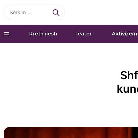
Kërko
për:
Rreth nesh
Teatër
Aktivizëm
Shf
kund