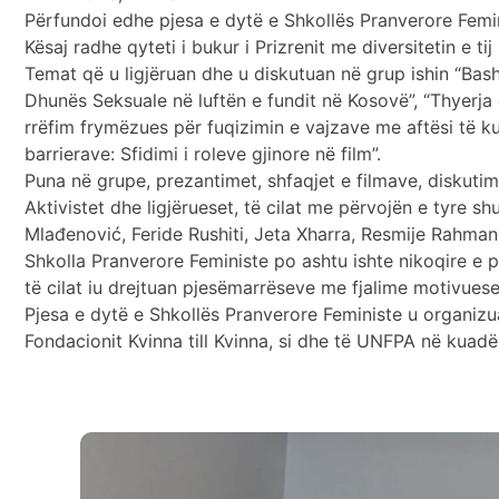
Përfundoi edhe pjesa e dytë e Shkollës Pranverore Femin
Kësaj radhe qyteti i bukur i Prizrenit me diversitetin e t
Temat që u ligjëruan dhe u diskutuan në grup ishin “Bashk
Dhunës Seksuale në luftën e fundit në Kosovë”, “Thyerja
rrëfim frymëzues për fuqizimin e vajzave me aftësi të ku
barrierave: Sfidimi i roleve gjinore në film”.
Puna në grupe, prezantimet, shfaqjet e filmave, diskutime
Aktivistet dhe ligjërueset, të cilat me përvojën e tyre
Mlađenović, Feride Rushiti, Jeta Xharra, Resmije Rahmani
Shkolla Pranverore Feministe po ashtu ishte nikoqire e 
të cilat iu drejtuan pjesëmarrëseve me fjalime motivues
Pjesa e dytë e Shkollës Pranverore Feministe u organiz
Fondacionit Kvinna till Kvinna, si dhe të UNFPA në kuadër