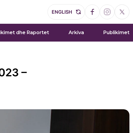
ENGLISH
ikimet dhe Raportet
Arkiva
Publikimet
023 –