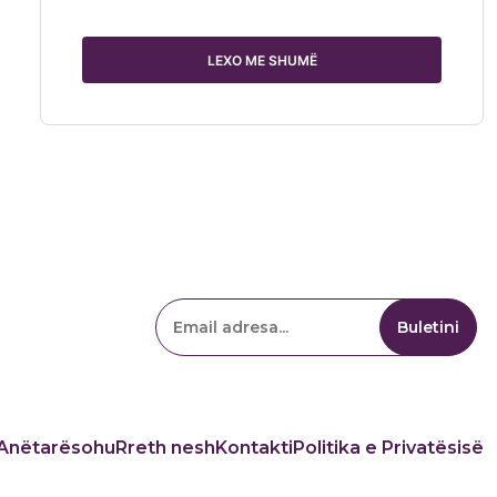
LEXO ME SHUMË
Anëtarësohu
Rreth nesh
Kontakti
Politika e Privatësisë