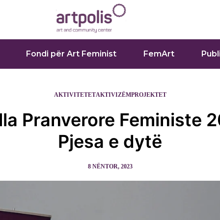
Fondi për Art Feminist
FemArt
Publ
AKTIVITETET
AKTIVIZËM
PROJEKTET
lla Pranverore Feministe 2
Pjesa e dytë
8 NËNTOR, 2023