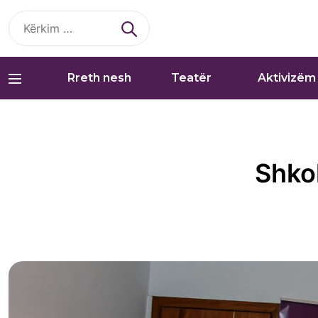
Kërko
për:
Rreth nesh
Teatër
Aktivizëm
Shko