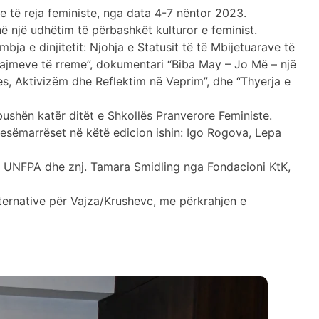
 të reja feministe, nga data 4-7 nëntor 2023.
 në një udhëtim të përbashkët kulturor e feminist.
ja e dinjitetit: Njohja e Statusit të të Mbijetuarave të
 lajmeve të rreme”, dokumentari “Biba May – Jo Më – një
des, Aktivizëm dhe Reflektim në Veprim”, dhe “Thyerja e
mbushën katër ditët e Shkollës Pranverore Feministe.
jesëmarrëset në këtë edicion ishin: Igo Rogova, Lepa
nga UNFPA dhe znj. Tamara Smidling nga Fondacioni KtK,
ternative për Vajza/Krushevc, me përkrahjen e