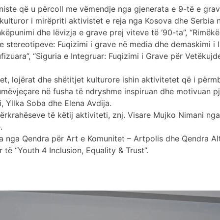
iste që u përcoll me vëmendje nga gjenerata e 9-të e grave
ij kulturor i mirëpriti aktivistet e reja nga Kosova dhe Serbia
ëpunimi dhe lëvizja e grave prej viteve të ’90-ta”, “Rimëkëmb
 e stereotipeve: Fuqizimi i grave në media dhe demaskimi i
fizuara”, “Siguria e Integruar: Fuqizimi i Grave për Vetëkuj
t, lojërat dhe shëtitjet kulturore ishin aktivitetet që i për
 shumëvjeçare në fusha të ndryshme inspiruan dhe motivuan p
, Yllka Soba dhe Elena Avdija.
përkrahëseve të këtij aktiviteti, znj. Visare Mujko Nimani 
e.
ua nga Qendra për Art e Komunitet – Artpolis dhe Qendra Al
 të “Youth 4 Inclusion, Equality & Trust”.