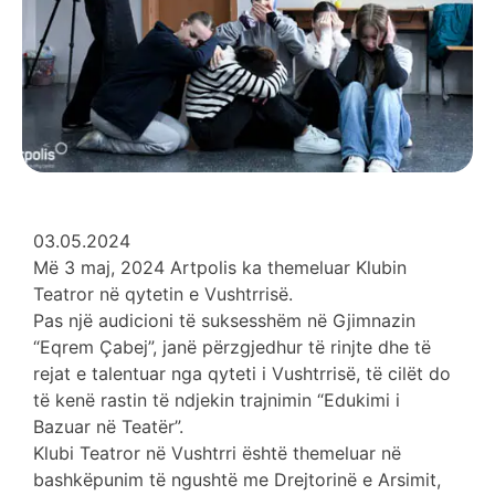
03.05.2024
Më 3 maj, 2024 Artpolis ka themeluar Klubin
Teatror në qytetin e Vushtrrisë.
Pas një audicioni të suksesshëm në Gjimnazin
“Eqrem Çabej”, janë përzgjedhur të rinjte dhe të
rejat e talentuar nga qyteti i Vushtrrisë, të cilët do
të kenë rastin të ndjekin trajnimin “Edukimi i
Bazuar në Teatër”.
Klubi Teatror në Vushtrri është themeluar në
bashkëpunim të ngushtë me Drejtorinë e Arsimit,