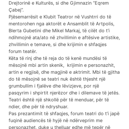
Drejtorinë e Kulturës, si dhe Gjimnazin “Eqrem
Çabej”.
Pjësemarrësit e Klubit Teatror në Vushtrri do të
mentorohen nga aktorët e Ansamblit të Artpolis,
Blerta Gubetini dhe Mikel Markaj, të cilët do t’i
ndihmojnë ata/ato në zhvillimin e aftësive artistike,
zhvillimin e temave, si dhe krijimin e shfaqjes
forum teatër.
Këta të rinj dhe të reja do të kenë mundësi të
mësojnë mbi artin skenik, krijimin e personazhit,
artin e regjisë, dhe magjinë e aktrimit. Mbi të gjitha
do të mësojnë se teatri nuk është thjesht një
grumbullim i fjalëve dhe lëvizjeve, por një
pasqyrim i shpirtit njerëzor dhe i dilemave të jetës.
Teatri është një shkollë për të menduar, për të
ndier, dhe për të ndryshuar.
Pas prezantimit të shfaqjes, forum teatri do t’i japë
fuqinë audiencës të hyjë në ndërveprim me
personazhet, duke u thelluar edhe më tepër në