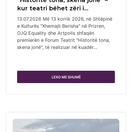
“Historitë tona, skena jonë” –
kur teatri bëhet zëri i…
13.07.2026 Më 13 korrik 2026, në Shtëpinë
e Kulturës "Xhemajli Berisha" në Prizren,
OJQ Equality dhe Artpolis shfaqën
premierën e Forum Teatrit "Historitë tona,
skena jonë", të realizuar në kuadër…
LEXO ME SHUMË