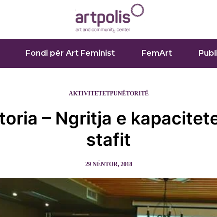
Fondi për Art Feminist
FemArt
Publ
AKTIVITETET
PUNËTORITË
oria – Ngritja e kapacitet
stafit
29 NËNTOR, 2018