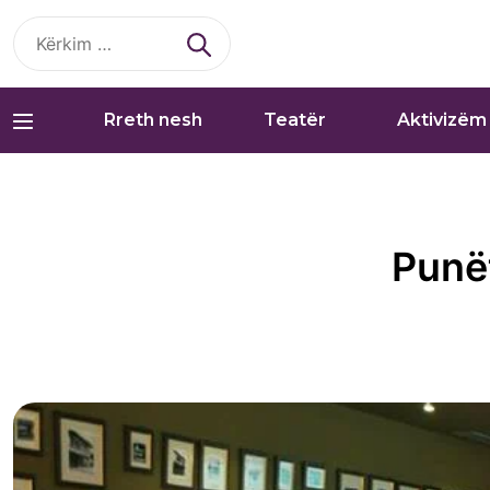
Kërko
për:
Rreth nesh
Teatër
Aktivizëm
Punët