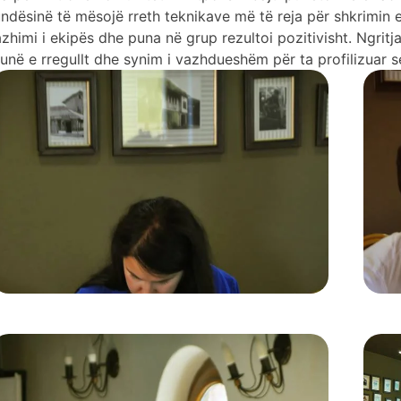
mundësinë të mësojë rreth teknikave më të reja për shkrimin
imi i ekipës dhe puna në grup rezultoi pozitivisht. Ngritja
unë e rregullt dhe synim i vazhdueshëm për ta profilizuar seci