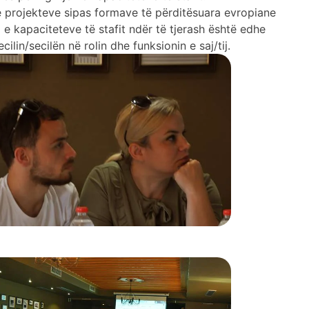
 e projekteve sipas formave të përditësuara evropiane
 e kapaciteteve të stafit ndër të tjerash është edhe
lin/secilën në rolin dhe funksionin e saj/tij.