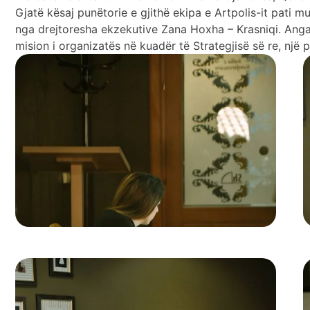
Gjatë kësaj punëtorie e gjithë ekipa e Artpolis-it pati 
nga drejtoresha ekzekutive Zana Hoxha – Krasniqi. Angazh
mision i organizatës në kuadër të Strategjisë së re, një p