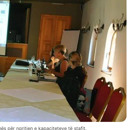
 për ngritjen e kapaciteteve të stafit.