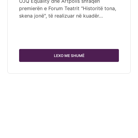
OJQ Equality dhe Artpolis shfaqën
premierën e Forum Teatrit "Historitë tona,
skena jonë", të realizuar në kuadër…
LEXO ME SHUMË