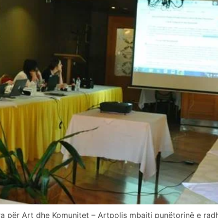
ër Art dhe Komunitet – Artpolis mbajti punëtorinë e radhës