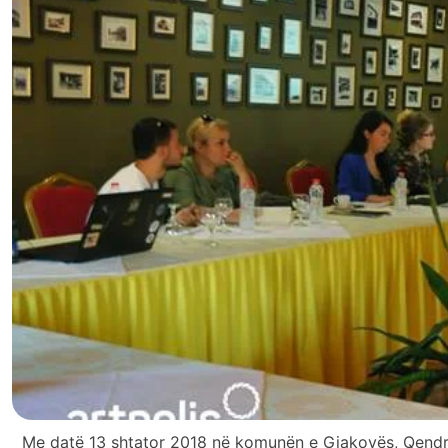
Me datë 13 shtator 2018 në komunën e Gjakovës, Qendra p