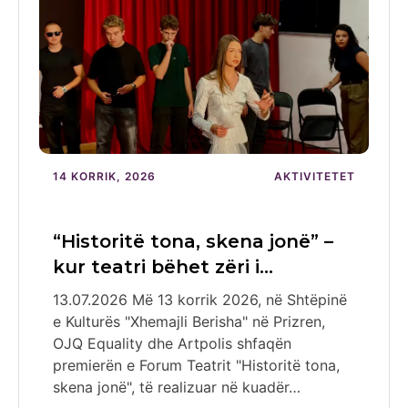
14 KORRIK, 2026
AKTIVITETET
“Historitë tona, skena jonë” –
kur teatri bëhet zëri i…
13.07.2026 Më 13 korrik 2026, në Shtëpinë
e Kulturës "Xhemajli Berisha" në Prizren,
OJQ Equality dhe Artpolis shfaqën
premierën e Forum Teatrit "Historitë tona,
skena jonë", të realizuar në kuadër…