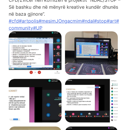
CFD/Zvicër nën kornizën e projektit “NDAL/STOP –
Së bashku dhe në mënyrë kreative kundër dhunës
në baza gjinore”.
#cfd
#artpolis
#mesimJOngacmim
#ndal
#stop
#art
#
community
#UP