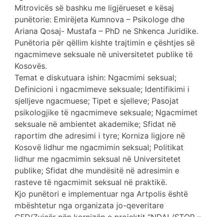
Mitrovicës së bashku me ligjërueset e kësaj
punëtorie: Emirëjeta Kumnova – Psikologe dhe
Ariana Qosaj- Mustafa – PhD ne Shkenca Juridike.
Punëtoria për qëllim kishte trajtimin e çështjes së
ngacmimeve seksuale në universitetet publike të
Kosovës.
Temat e diskutuara ishin: Ngacmimi seksual;
Definicioni i ngacmimeve seksuale; Identifikimi i
sjelljeve ngacmuese; Tipet e sjelleve; Pasojat
psikologjike të ngacmimeve seksuale; Ngacmimet
seksuale në ambientet akademike; Sfidat në
raportim dhe adresimi i tyre; Korniza ligjore në
Kosovë lidhur me ngacmimin seksual; Politikat
lidhur me ngacmimin seksual në Universitetet
publike; Sfidat dhe mundësitë në adresimin e
rasteve të ngacmimit seksual në praktikë.
Kjo punëtori e implementuar nga Artpolis është
mbështetur nga organizata jo-qeveritare