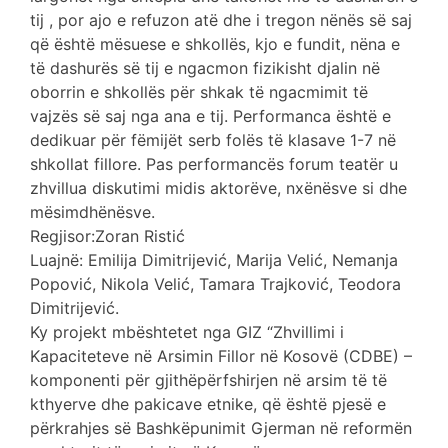
tij , por ajo e refuzon atë dhe i tregon nënës së saj
që është mësuese e shkollës, kjo e fundit, nëna e
të dashurës së tij e ngacmon fizikisht djalin në
oborrin e shkollës për shkak të ngacmimit të
vajzës së saj nga ana e tij. Performanca është e
dedikuar për fëmijët serb folës të klasave 1-7 në
shkollat fillore. Pas performancës forum teatër u
zhvillua diskutimi midis aktorëve, nxënësve si dhe
mësimdhënësve.
Regjisor:Zoran Ristić
Luajnë: Emilija Dimitrijević, Marija Velić, Nemanja
Popović, Nikola Velić, Tamara Trajković, Teodora
Dimitrijević.
Ky projekt mbështetet nga GIZ “Zhvillimi i
Kapaciteteve në Arsimin Fillor në Kosovë (CDBE) –
komponenti për gjithëpërfshirjen në arsim të të
kthyerve dhe pakicave etnike, që është pjesë e
përkrahjes së Bashkëpunimit Gjerman në reformën