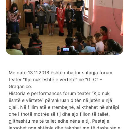
Me datë 13.11.2018 është mbajtur shfaqja forum
teatër “Kjo nuk është e vërtetë” në “GLC” –
Graqanicë.
Historia e performances forum teatër “Kjo nuk
është e vërtetë” përshkruan ditën në jetën e një
djali. Në fillim atë e rrembejnë, ai kthehet në shtëpi
dhe i thotë motrës së tij dhe ajo fillon të tallet,
gjithashtu me të tallet edhe nëna e tij. Pastaj ai
largohet nga shtëpia dhe takohet me të dashurën e