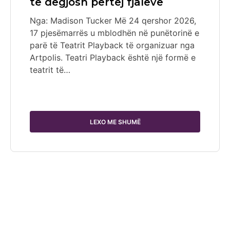
të dëgjosh përtej fjalëve
Nga: Madison Tucker Më 24 qershor 2026,
17 pjesëmarrës u mblodhën në punëtorinë e
parë të Teatrit Playback të organizuar nga
Artpolis. Teatri Playback është një formë e
teatrit të…
LEXO ME SHUMË