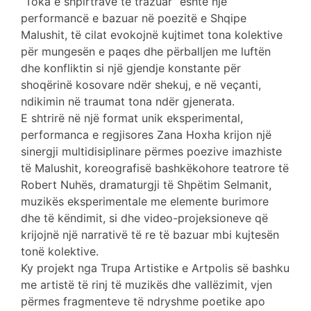
“Toka e shpirtrave të trazuar” është një
performancë e bazuar në poezitë e Shqipe
Malushit, të cilat evokojnë kujtimet tona kolektive
për mungesën e paqes dhe përballjen me luftën
dhe konfliktin si një gjendje konstante për
shoqërinë kosovare ndër shekuj, e në veçanti,
ndikimin në traumat tona ndër gjenerata.
E shtrirë në një format unik eksperimental,
performanca e regjisores Zana Hoxha krijon një
sinergji multidisiplinare përmes poezive imazhiste
të Malushit, koreografisë bashkëkohore teatrore të
Robert Nuhës, dramaturgji të Shpëtim Selmanit,
muzikës eksperimentale me elemente burimore
dhe të këndimit, si dhe video-projeksioneve që
krijojnë një narrativë të re të bazuar mbi kujtesën
tonë kolektive.
Ky projekt nga Trupa Artistike e Artpolis së bashku
me artistë të rinj të muzikës dhe vallëzimit, vjen
përmes fragmenteve të ndryshme poetike apo