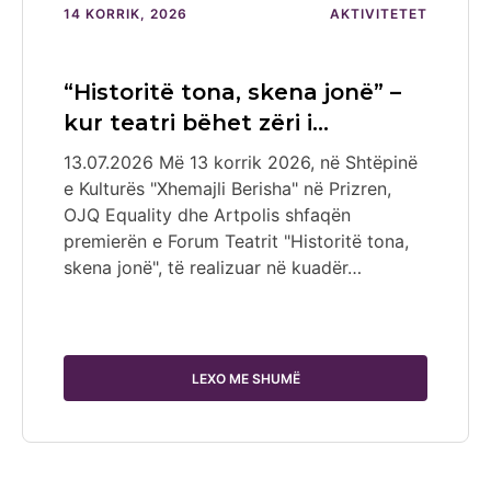
14 KORRIK, 2026
AKTIVITETET
“Historitë tona, skena jonë” –
kur teatri bëhet zëri i…
13.07.2026 Më 13 korrik 2026, në Shtëpinë
e Kulturës "Xhemajli Berisha" në Prizren,
OJQ Equality dhe Artpolis shfaqën
premierën e Forum Teatrit "Historitë tona,
skena jonë", të realizuar në kuadër…
LEXO ME SHUMË