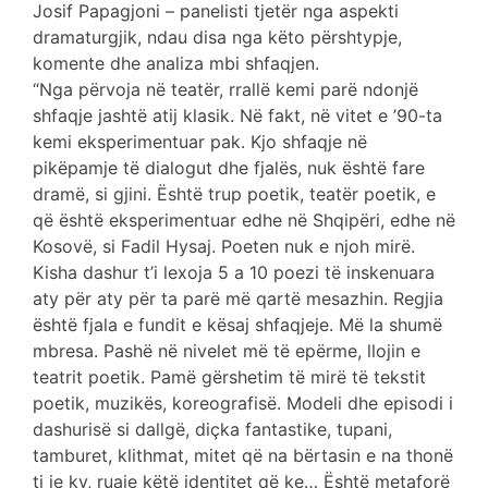
Josif Papagjoni – panelisti tjetër nga aspekti
dramaturgjik, ndau disa nga këto përshtypje,
komente dhe analiza mbi shfaqjen.
“Nga përvoja në teatër, rrallë kemi parë ndonjë
shfaqje jashtë atij klasik. Në fakt, në vitet e ’90-ta
kemi eksperimentuar pak. Kjo shfaqje në
pikëpamje të dialogut dhe fjalës, nuk është fare
dramë, si gjini. Është trup poetik, teatër poetik, e
që është eksperimentuar edhe në Shqipëri, edhe në
Kosovë, si Fadil Hysaj. Poeten nuk e njoh mirë.
Kisha dashur t’i lexoja 5 a 10 poezi të inskenuara
aty për aty për ta parë më qartë mesazhin. Regjia
është fjala e fundit e kësaj shfaqjeje. Më la shumë
mbresa. Pashë në nivelet më të epërme, llojin e
teatrit poetik. Pamë gërshetim të mirë të tekstit
poetik, muzikës, koreografisë. Modeli dhe episodi i
dashurisë si dallgë, diçka fantastike, tupani,
tamburet, klithmat, mitet që na bërtasin e na thonë
ti je ky, ruaje këtë identitet që ke… Është metaforë