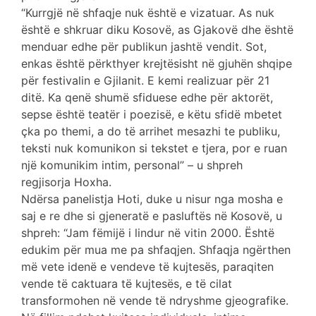
“Kurrgjë në shfaqje nuk është e vizatuar. As nuk
është e shkruar diku Kosovë, as Gjakovë dhe është
menduar edhe për publikun jashtë vendit. Sot,
enkas është përkthyer krejtësisht në gjuhën shqipe
për festivalin e Gjilanit. E kemi realizuar për 21
ditë. Ka qenë shumë sfiduese edhe për aktorët,
sepse është teatër i poezisë, e këtu sfidë mbetet
çka po themi, a do të arrihet mesazhi te publiku,
teksti nuk komunikon si tekstet e tjera, por e ruan
një komunikim intim, personal” – u shpreh
regjisorja Hoxha.
Ndërsa panelistja Hoti, duke u nisur nga mosha e
saj e re dhe si gjeneratë e pasluftës në Kosovë, u
shpreh: “Jam fëmijë i lindur në vitin 2000. Është
edukim për mua me pa shfaqjen. Shfaqja ngërthen
më vete idenë e vendeve të kujtesës, paraqiten
vende të caktuara të kujtesës, e të cilat
transformohen në vende të ndryshme gjeografike.