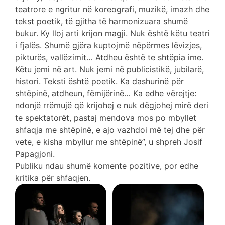
teatrore e ngritur në koreografi, muzikë, imazh dhe
tekst poetik, të gjitha të harmonizuara shumë
bukur. Ky lloj arti krijon magji. Nuk është këtu teatri
i fjalës. Shumë gjëra kuptojmë nëpërmes lëvizjes,
pikturës, vallëzimit… Atdheu është te shtëpia ime.
Këtu jemi në art. Nuk jemi në publicistikë, jubilarë,
histori. Teksti është poetik. Ka dashurinë për
shtëpinë, atdheun, fëmijërinë… Ka edhe vërejtje:
ndonjë rrëmujë që krijohej e nuk dëgjohej mirë deri
te spektatorët, pastaj mendova mos po mbyllet
shfaqja me shtëpinë, e ajo vazhdoi më tej dhe për
vete, e kisha mbyllur me shtëpinë”, u shpreh Josif
Papagjoni.
Publiku ndau shumë komente pozitive, por edhe
kritika për shfaqjen.