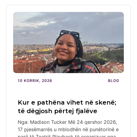
10 KORRIK, 2026
BLOG
Kur e pathëna vihet në skenë;
të dëgjosh përtej fjalëve
Nga: Madison Tucker Më 24 qershor 2026,
17 pjesëmarrës u mblodhën në punëtorinë e
parë të Teatrit Playback të organizuar nga