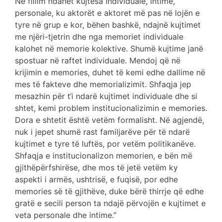
Në fillim ndahet kujtesa individuale, intime,
personale, ku aktorët e aktoret më pas në lojën e
tyre në grup e kor, bëhen bashkë, ndajnë kujtimet
me njëri-tjetrin dhe nga memoriet individuale
kalohet në memorie kolektive. Shumë kujtime janë
spostuar në raftet individuale. Mendoj që në
krijimin e memories, duhet të kemi edhe dallime në
mes të fakteve dhe memorializimit. Shfaqja jep
mesazhin për t‘i ndarë kujtimet individuale dhe si
shtet, kemi problem institucionalizimin e memories.
Dora e shtetit është vetëm formalisht. Në agjendë,
nuk i jepet shumë rast familjarëve për të ndarë
kujtimet e tyre të luftës, por vetëm politikanëve.
Shfaqja e institucionalizon memorien, e bën më
gjithëpërfshirëse, dhe mos të jetë vetëm ky
aspekti i armës, ushtrisë, e fuqisë, por edhe
memories së të gjithëve, duke bërë thirrje që edhe
gratë e secili person ta ndajë përvojën e kujtimet e
veta personale dhe intime.”