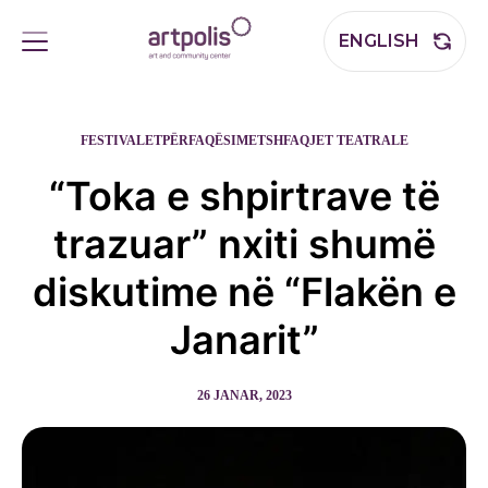
ENGLISH
FESTIVALET
PËRFAQËSIMET
SHFAQJET TEATRALE
“Toka e shpirtrave të
trazuar” nxiti shumë
diskutime në “Flakën e
Janarit”
26 JANAR, 2023