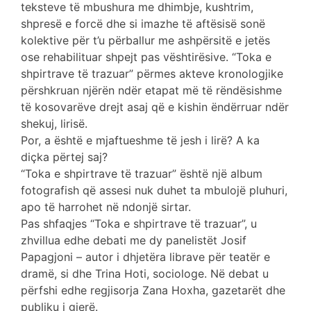
teksteve të mbushura me dhimbje, kushtrim,
shpresë e forcë dhe si imazhe të aftësisë sonë
kolektive për t’u përballur me ashpërsitë e jetës
ose rehabilituar shpejt pas vështirësive. “Toka e
shpirtrave të trazuar” përmes akteve kronologjike
përshkruan njërën ndër etapat më të rëndësishme
të kosovarëve drejt asaj që e kishin ëndërruar ndër
shekuj, lirisë.
Por, a është e mjaftueshme të jesh i lirë? A ka
diçka përtej saj?
“Toka e shpirtrave të trazuar” është një album
fotografish që assesi nuk duhet ta mbulojë pluhuri,
apo të harrohet në ndonjë sirtar.
Pas shfaqjes “Toka e shpirtrave të trazuar”, u
zhvillua edhe debati me dy panelistët Josif
Papagjoni – autor i dhjetëra librave për teatër e
dramë, si dhe Trina Hoti, sociologe. Në debat u
përfshi edhe regjisorja Zana Hoxha, gazetarët dhe
publiku i gjerë.