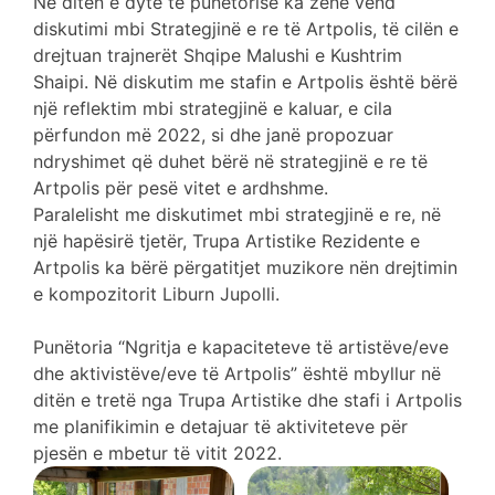
Në ditën e dytë të punëtorisë ka zënë vend
diskutimi mbi Strategjinë e re të Artpolis, të cilën e
drejtuan trajnerët Shqipe Malushi e Kushtrim
Shaipi. Në diskutim me stafin e Artpolis është bërë
një reflektim mbi strategjinë e kaluar, e cila
përfundon më 2022, si dhe janë propozuar
ndryshimet që duhet bërë në strategjinë e re të
Artpolis për pesë vitet e ardhshme.
Paralelisht me diskutimet mbi strategjinë e re, në
një hapësirë tjetër, Trupa Artistike Rezidente e
Artpolis ka bërë përgatitjet muzikore nën drejtimin
e kompozitorit Liburn Jupolli.
Punëtoria “Ngritja e kapaciteteve të artistëve/eve
dhe aktivistëve/eve të Artpolis” është mbyllur në
ditën e tretë nga Trupa Artistike dhe stafi i Artpolis
me planifikimin e detajuar të aktiviteteve për
pjesën e mbetur të vitit 2022.