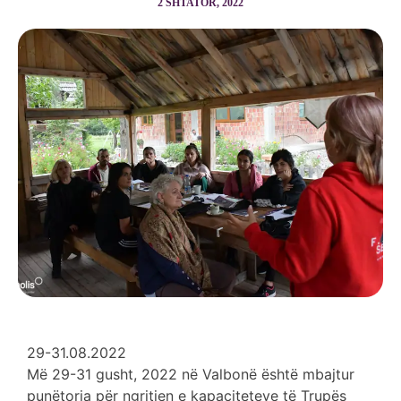
2 SHTATOR, 2022
29-31.08.2022
Më 29-31 gusht, 2022 në Valbonë është mbajtur
punëtoria për ngritjen e kapaciteteve të Trupës