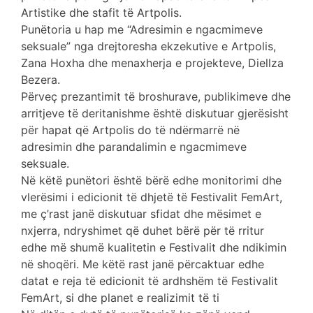
Artistike dhe stafit të Artpolis.
Punëtoria u hap me “Adresimin e ngacmimeve
seksuale” nga drejtoresha ekzekutive e Artpolis,
Zana Hoxha dhe menaxherja e projekteve, Diellza
Bezera.
Përveç prezantimit të broshurave, publikimeve dhe
arritjeve të deritanishme është diskutuar gjerësisht
për hapat që Artpolis do të ndërmarrë në
adresimin dhe parandalimin e ngacmimeve
seksuale.
Në këtë punëtori është bërë edhe monitorimi dhe
vlerësimi i edicionit të dhjetë të Festivalit FemArt,
me ç’rast janë diskutuar sfidat dhe mësimet e
nxjerra, ndryshimet që duhet bërë për të rritur
edhe më shumë kualitetin e Festivalit dhe ndikimin
në shoqëri. Me këtë rast janë përcaktuar edhe
datat e reja të edicionit të ardhshëm të Festivalit
FemArt, si dhe planet e realizimit të ti