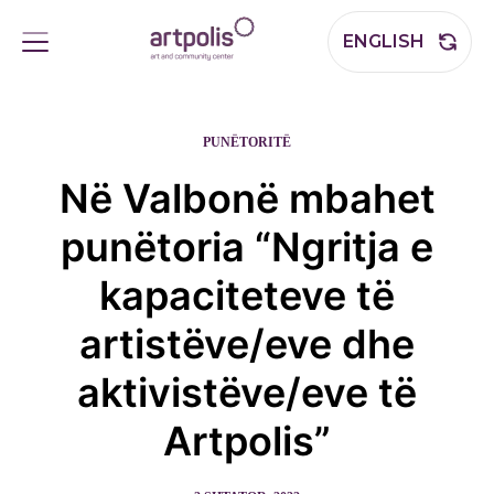
ENGLISH
PUNËTORITË
Në Valbonë mbahet
punëtoria “Ngritja e
kapaciteteve të
artistëve/eve dhe
aktivistëve/eve të
Artpolis”